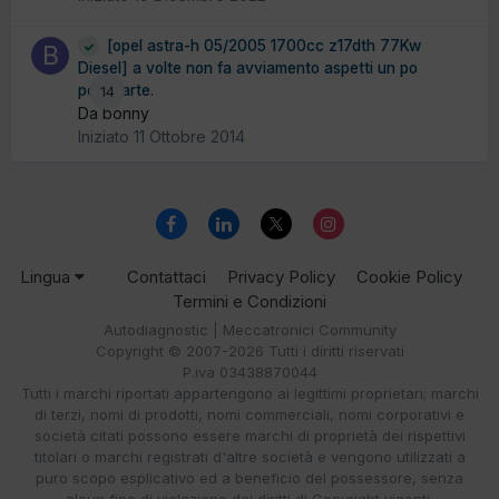
[opel astra-h 05/2005 1700cc z17dth 77Kw
Diesel] a volte non fa avviamento aspetti un po
poi riparte.
14
Da bonny
Iniziato
11 Ottobre 2014
Lingua
Contattaci
Privacy Policy
Cookie Policy
Termini e Condizioni
Autodiagnostic | Meccatronici Community
Copyright © 2007-2026 Tutti i diritti riservati
P.iva 03438870044
Tutti i marchi riportati appartengono ai legittimi proprietari; marchi
di terzi, nomi di prodotti, nomi commerciali, nomi corporativi e
società citati possono essere marchi di proprietà dei rispettivi
titolari o marchi registrati d'altre società e vengono utilizzati a
puro scopo esplicativo ed a beneficio del possessore, senza
alcun fine di violazione dei diritti di Copyright vigenti.