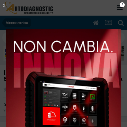
2
X
Meccatronica
[OPEL ASTRA J 03/2011 1700cc A17DTR
81Kw Diesel] POCO RAETTIVA IN PARTENZA
Da endriuu30
9 Luglio 2015
in
Meccatronica