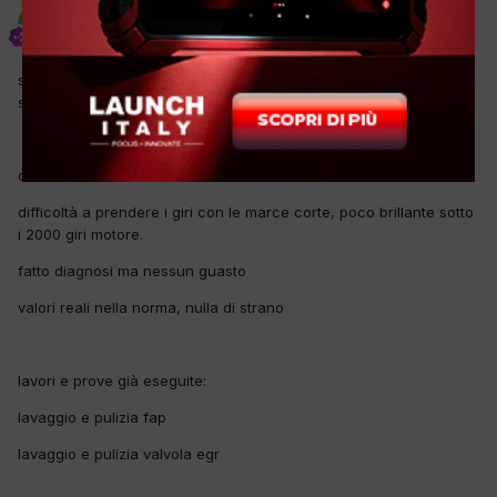
endriuu30
Inviato
9 Luglio 2015
salve cari colleghi, ho una opel astra j, 1.7 cdti, euro 5, con i
seguenti problemi:
difficoltà in avviamento
difficoltà a prendere i giri con le marce corte, poco brillante sotto
i 2000 giri motore.
fatto diagnosi ma nessun guasto
valori reali nella norma, nulla di strano
lavori e prove già eseguite:
lavaggio e pulizia fap
lavaggio e pulizia valvola egr