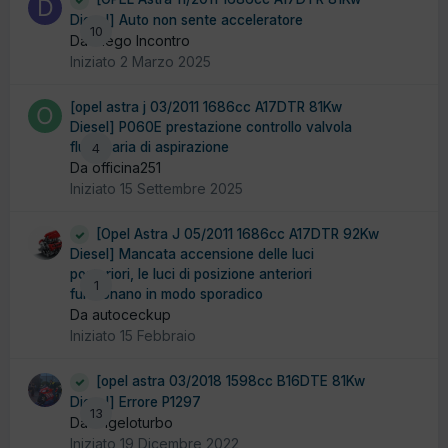
Diesel] Auto non sente acceleratore
10
Da Diego Incontro
Iniziato
2 Marzo 2025
[opel astra j 03/2011 1686cc A17DTR 81Kw
Diesel] P060E prestazione controllo valvola
flusso aria di aspirazione
4
Da officina251
Iniziato
15 Settembre 2025
[Opel Astra J 05/2011 1686cc A17DTR 92Kw
Diesel] Mancata accensione delle luci
posteriori, le luci di posizione anteriori
1
funzionano in modo sporadico
Da autoceckup
Iniziato
15 Febbraio
[opel astra 03/2018 1598cc B16DTE 81Kw
Diesel] Errore P1297
13
Da angeloturbo
Iniziato
19 Dicembre 2022