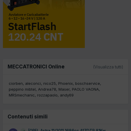
MECCATRONICI Online
(Visualizza tutti)
ciorben
aleconci
nico25
Phoenix
boschservice
peppino mibtel
Andrea78
Maser
PAOLO VAONA
MRSmechanic
rozzapaolo
andy69
Contenuti simili
[OPEL Astra 11/2011 1686cc A17DTR 81Kw