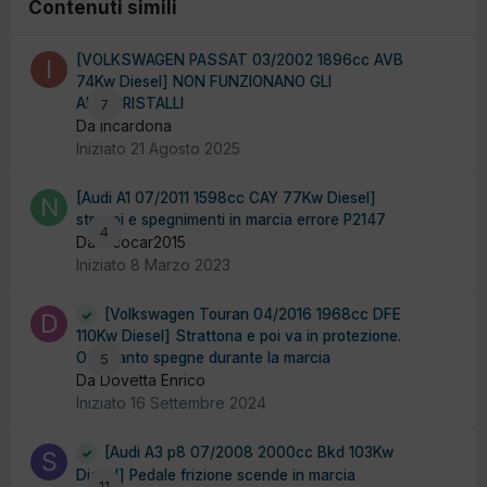
Contenuti simili
[VOLKSWAGEN PASSAT 03/2002 1896cc AVB
74Kw Diesel] NON FUNZIONANO GLI
ALZACRISTALLI
7
Da incardona
Iniziato
21 Agosto 2025
[Audi A1 07/2011 1598cc CAY 77Kw Diesel]
strappi e spegnimenti in marcia errore P2147
4
Da nicocar2015
Iniziato
8 Marzo 2023
[Volkswagen Touran 04/2016 1968cc DFE
110Kw Diesel] Strattona e poi va in protezione.
Ogni tanto spegne durante la marcia
5
Da Dovetta Enrico
Iniziato
16 Settembre 2024
[Audi A3 p8 07/2008 2000cc Bkd 103Kw
Diesel] Pedale frizione scende in marcia
11