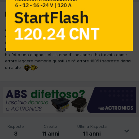
Ospite lunardo
Inviato
9 Luglio 2015
ciao mi anno fatto avere un touran disel in officina il cliente mi
dice che in autostrada con il cambio della marcia l'auto si
spegne, continuando a tenere la frizione premuta si accosta e
prova a mettere in moto con difficolta dopo dei tentativi riparte .
ho fatto una diagnosi al sistema d' inezione e ho trovato come
errore leggere memoria guasti ze n° errore 18051 sapreste darmi
un aiuto
Risposte
Creato
Ultima Risposta
3
11 anni
11 anni