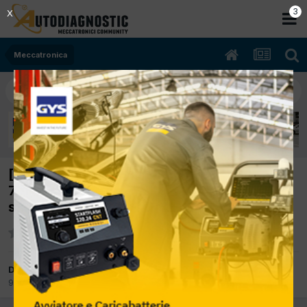
2
X
Meccatronica
[volksagen touran 03/2004 1896cc avq
74Kw Diesel] spegnimento in marcia quando
schiaccia la frizione
Da Ospite lunardo
9 Luglio 2015
in
Meccatronica