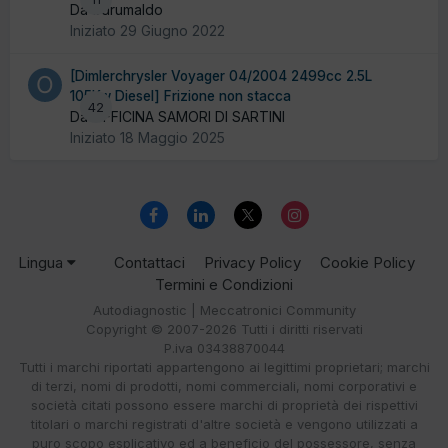
Da Sdrumaldo
Iniziato
29 Giugno 2022
[Dimlerchrysler Voyager 04/2004 2499cc 2.5L
105Kw Diesel] Frizione non stacca
42
Da OFFICINA SAMORI DI SARTINI
Iniziato
18 Maggio 2025
Lingua
Contattaci
Privacy Policy
Cookie Policy
Termini e Condizioni
Autodiagnostic | Meccatronici Community
Copyright © 2007-2026 Tutti i diritti riservati
P.iva 03438870044
Tutti i marchi riportati appartengono ai legittimi proprietari; marchi
di terzi, nomi di prodotti, nomi commerciali, nomi corporativi e
società citati possono essere marchi di proprietà dei rispettivi
titolari o marchi registrati d'altre società e vengono utilizzati a
puro scopo esplicativo ed a beneficio del possessore, senza