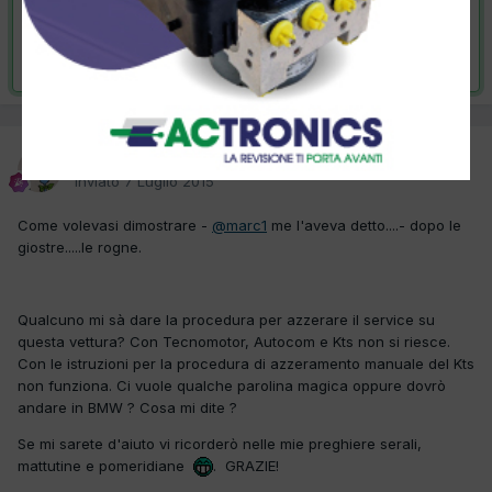
VAI ALLA SOLUZIONE
Risolta da wolf,
9 Luglio 2015
wolf
Inviato
7 Luglio 2015
Come volevasi dimostrare -
@marc1
me l'aveva detto....- dopo le
giostre.....le rogne.
Qualcuno mi sà dare la procedura per azzerare il service su
questa vettura? Con Tecnomotor, Autocom e Kts non si riesce.
Con le istruzioni per la procedura di azzeramento manuale del Kts
non funziona. Ci vuole qualche parolina magica oppure dovrò
andare in BMW ? Cosa mi dite ?
Se mi sarete d'aiuto vi ricorderò nelle mie preghiere serali,
mattutine e pomeridiane
. GRAZIE!