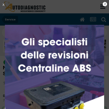
1
X
Service
[BMW Z4 S DRIVE 07/2009 2497cc
risolto
N52B25A 150Kw Benzina] AZZERAMENTO
SERVICE
Da wolf
7 Luglio 2015
in
Service