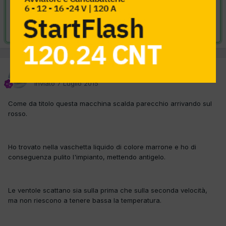
VAI ALLA SOLUZIONE
Risolta da skyfox,
9 Luglio 2015
skyfox
Inviato
7 Luglio 2015
Come da titolo questa macchina scalda parecchio arrivando sul
rosso.
Ho trovato nella vaschetta liquido di colore marrone e ho di
conseguenza pulito l'impianto, mettendo antigelo.
Le ventole scattano sia sulla prima che sulla seconda velocità,
ma non riescono a tenere bassa la temperatura.