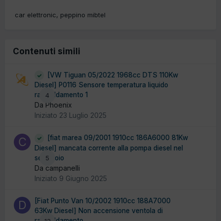
car elettronic
peppino mibtel
Contenuti simili
[VW Tiguan 05/2022 1968cc DTS 110Kw
Diesel] P0116 Sensore temperatura liquido
raffreddamento 1
4
Da Phoenix
Iniziato
23 Luglio 2025
[fiat marea 09/2001 1910cc 186A6000 81Kw
Diesel] mancata corrente alla pompa diesel nel
serbatoio
5
Da campanelli
Iniziato
9 Giugno 2025
[Fiat Punto Van 10/2002 1910cc 188A7000
63Kw Diesel] Non accensione ventola di
raffreddamento
12