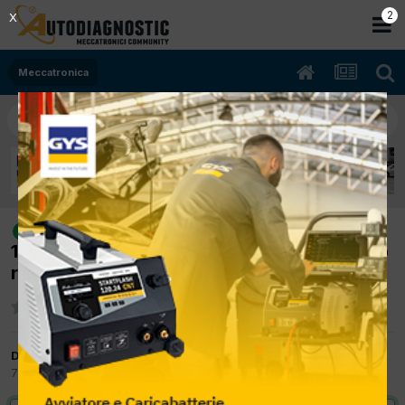
2
X
Meccatronica
[Fiat MAREA 07/2003 1910cc
risolto
182B9000 74Kw Diesel] Temperatura liquido
raffreddamento molto alta
Da skyfox
7 Luglio 2015
in
Meccatronica