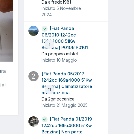
Da alfredo1981
Iniziato
5 Novembre
2024
[Fiat Panda
06/2010 1242cc
169A4000 51Kw
1
Benzina] P0106 P0101
Da peppino mibtel
Iniziato
10 Maggio
ura
[Fiat Panda 05/2017
1242cc 169a4000 51Kw
le!
Benzina] Climatizzatore
11
non funziona
Da 2gmeccanica
Iniziato
21 Maggio 2025
[Fiat Panda 01/2019
1242cc 169a4000 51Kw
Benzina] Non parte