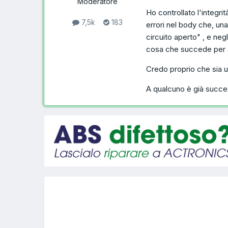
Moderatore
Ho controllato l'integri
7,5k
183
errori nel body che, una
circuito aperto" , e ne
cosa che succede per a
Credo proprio che sia u
A qualcuno è già succe