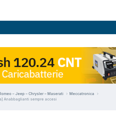
a Romeo – Jeep – Chrysler – Maserati
Meccatronica
a] Anabbaglianti sempre accesi