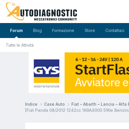
Forum
Blog
Formazione
Store
Contattaci
Tutte le Attività
Indice
Case Auto
Fiat – Abarth – Lancia – Alf
[Fiat Panda 08/2012 1242cc 169A4000 51Kw Benzin