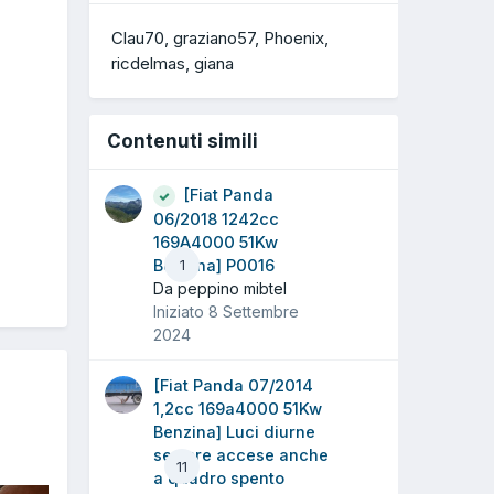
Clau70
graziano57
Phoenix
ricdelmas
giana
Contenuti simili
[Fiat Panda
06/2018 1242cc
169A4000 51Kw
Benzina] P0016
1
Da peppino mibtel
Iniziato
8 Settembre
2024
[Fiat Panda 07/2014
1,2cc 169a4000 51Kw
Benzina] Luci diurne
sempre accese anche
11
a quadro spento