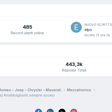
NUOVO ISCRITT
485
elpo
Record utenti online
Iscritto
13 ore fa
443,3k
Risposte Totali
a Romeo – Jeep – Chrysler – Maserati
Meccatronica
a] Anabbaglianti sempre accesi