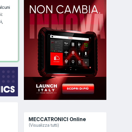
alcuni
i:
i,
MECCATRONICI Online
(Visualizza tutti)