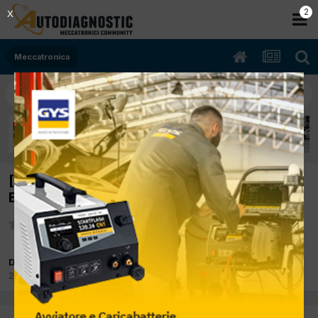
2
X
Meccatronica
[fiat ducato 05/2006 2000cc rfl 110Kw
Bifuel B/Metano] non passa a metano
Da nino84
2 Luglio 2015
in
Meccatronica