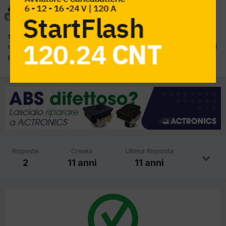
nino84
Inviato
2 Luglio 2015
furgone con spia mil accesa non passa a metano...in diagnosi
motore mi porta errori p1257 "errore non codificato non capisco il
p1257... con questi errori può influire sull'impianto a metano?.....
Risposte
Creato
Ultima Risposta
2
11 anni
11 anni