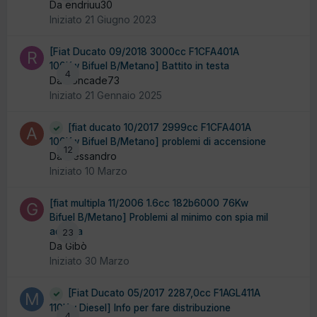
Da endriuu30
Iniziato
21 Giugno 2023
[Fiat Ducato 09/2018 3000cc F1CFA401A
100Kw Bifuel B/Metano] Battito in testa
4
Da Roncade73
Iniziato
21 Gennaio 2025
[fiat ducato 10/2017 2999cc F1CFA401A
100Kw Bifuel B/Metano] problemi di accensione
12
Da alessandro
Iniziato
10 Marzo
[fiat multipla 11/2006 1.6cc 182b6000 76Kw
Bifuel B/Metano] Problemi al minimo con spia mil
accesa
23
Da Gibò
Iniziato
30 Marzo
[Fiat Ducato 05/2017 2287,0cc F1AGL411A
110Kw Diesel] Info per fare distribuzione
4