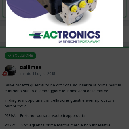
Risolta da gallimax,
1 Luglio 2015
PREC
Pagina 1 di 2
AVANTI
SOLUZIONE
gallimax
Inviato
1 Luglio 2015
Salve ragazzi quest'auto ha difficoltà ad inserire la prima marcia
e iniziano subito a lampeggiare le indicazioni delle marce.
In diagnosi dopo una cancellazione guasti e aver riprovato a
partire trovo
P189A Frizione1 corsa a vuoto troppo corta
P072C Sorveglianza prima marcia marcia non innestatile