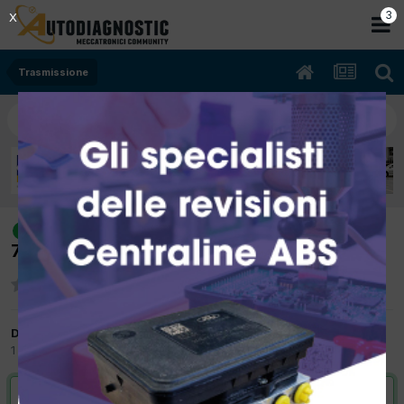
2
X
Trasmissione
[VW Golf mk5 09/2008 1896cc BLS
risolto
77Kw Diesel] Avaria cambio dsg 7 marce
Da gallimax
1 Luglio 2015
in
Trasmissione
VAI ALLA SOLUZIONE