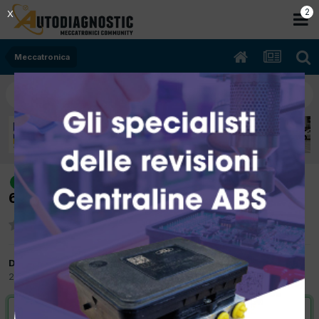
1
X
Meccatronica
[fiat scudo 03/2005 1997cc rhx
risolto
69Kw Diesel] vettura non parte.con etere si.
Da fabiogalota
28 Giugno 2015
in
Meccatronica
VAI ALLA SOLUZIONE