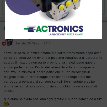
Risolta da fabiogalota,
28 Giugno 2015
SOLUZIONE
fabiogalota
Inviato
28 Giugno 2015
salve,ieri sera un amico rimane a piedi.fa rifornimento.dopo aver
percorso circa 20 km rimane a piedi.ora trattandosi di carburante
sporco il mezzo o non parte proprio o va male,invece questo
scudo parte ma con l'aiuto dell'edera.da solo no,ma appena
spruzzo un minimo di edera parte che è una meraviglia.in
diagnosi nessun errore.legge pressione rail regolare.a me
verrebbe di pensare al sensore sul rail.l'ho smontato e pulito
anche se non si notava sporcizia ad occhio,ma senza risultati
positivi.
qualcuno ha avuto casi analoghi?grazie e buona domenica a tutti.