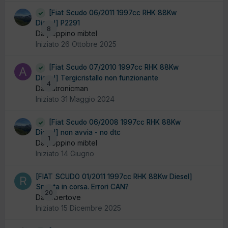
[Fiat Scudo 06/2011 1997cc RHK 88Kw
Diesel] P2291
8
Da peppino mibtel
Iniziato
26 Ottobre 2025
[Fiat Scudo 07/2010 1997cc RHK 88Kw
Diesel] Tergicristallo non funzionante
4
Da Autronicman
Iniziato
31 Maggio 2024
[Fiat Scudo 06/2008 1997cc RHK 88Kw
Diesel] non avvia - no dtc
1
Da peppino mibtel
Iniziato
14 Giugno
[FIAT SCUDO 01/2011 1997cc RHK 88Kw Diesel]
Spenta in corsa. Errori CAN?
20
Da robertove
Iniziato
15 Dicembre 2025