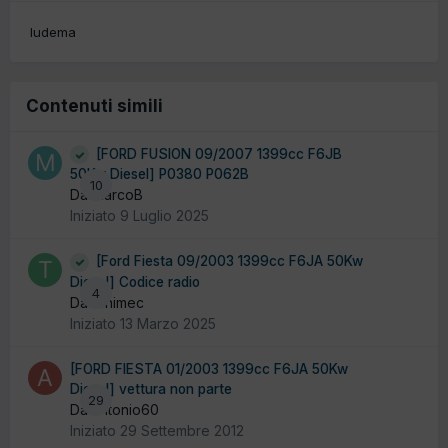
ludema
Contenuti simili
[FORD FUSION 09/2007 1399cc F6JB
50Kw Diesel] P0380 P062B
10
Da MarcoB
Iniziato
9 Luglio 2025
[Ford Fiesta 09/2003 1399cc F6JA 50Kw
Diesel] Codice radio
4
Da tonimec
Iniziato
13 Marzo 2025
[FORD FIESTA 01/2003 1399cc F6JA 50Kw
Diesel] vettura non parte
29
Da antonio60
Iniziato
29 Settembre 2012