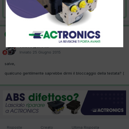
Risolta da fabiogalota,
25 Giugno 2015
SOLUZIONE
fabiogalota
Inviato
25 Giugno 2015
salve,
qualcuno gentilmente saprebbe dirmi il bloccaggio della testata? (
Risposte
Creato
Ultima Risposta