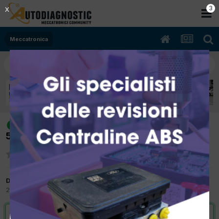
2
X
Meccatronica
[ford fiesta 01/2006 1399cc f6jb
risolto
50Kw Diesel] bloccaggio testata
Da fabiogalota
25 Giugno 2015
in
Meccatronica
VAI ALLA SOLUZIONE