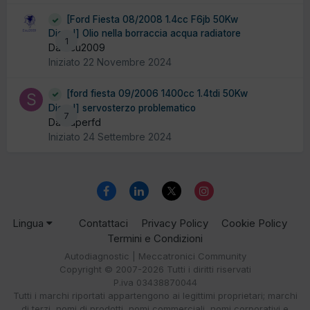
[Ford Fiesta 08/2008 1.4cc F6jb 50Kw
Diesel] Olio nella borraccia acqua radiatore
1
Da ecu2009
Iniziato
22 Novembre 2024
[ford fiesta 09/2006 1400cc 1.4tdi 50Kw
Diesel] servosterzo problematico
7
Da Superfd
Iniziato
24 Settembre 2024
Lingua
Contattaci
Privacy Policy
Cookie Policy
Termini e Condizioni
Autodiagnostic | Meccatronici Community
Copyright © 2007-2026 Tutti i diritti riservati
P.iva 03438870044
Tutti i marchi riportati appartengono ai legittimi proprietari; marchi
di terzi, nomi di prodotti, nomi commerciali, nomi corporativi e