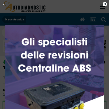
2
X
Meccatronica
[audi a4 cabrio 08/2008 1968cc bpw
risolto
103Kw Diesel] capota non funziona
Da il re dei irni
24 Giugno 2015
in
Meccatronica
VAI ALLA SOLUZIONE