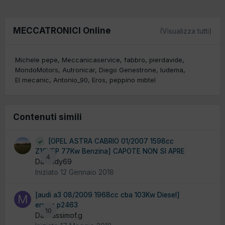
MECCATRONICI Online
(Visualizza tutti)
Michele pepe
Meccanicaservice
fabbro
pierdavide
MondoMotors
Autronicar
Diego Genestrone
ludema
El mecanic
Antonio_90
Eros
peppino mibtel
Contenuti simili
[OPEL ASTRA CABRIO 01/2007 1598cc
Z16XEP 77Kw Benzina] CAPOTE NON SI APRE
4
Da andy69
Iniziato
12 Gennaio 2018
[audi a3 08/2009 1968cc cba 103Kw Diesel]
errore p2463
10
Da massimof.g