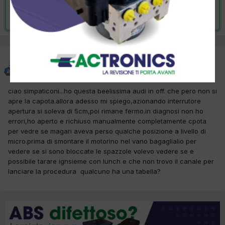
Risolta da il re dei irni,
26 Giugno 2015
il re dei irni
Inviato
24 Giugno 2015
ciao simpaticoni...ho questa beelissima audi in off. che pero non si
apre la capota.allora adesso mi spiego,azionando interrutore
apertura si soleva di 5cm,poi rimane fermo.in diagnosi non ho
errori,ho aperto e richiuso manualmente completamente cpota
per vedre se magari aveva perso qualche posizione a livello di
micro.prima di smontare il motorino nel vano bagaglialio per
vedere se si sono bloccate le spazzole volevo vedere se e
possibile tarare ignsieme con lunch e che non trovo il canale per
lanciare la procedura qualcuno ha una tabella?