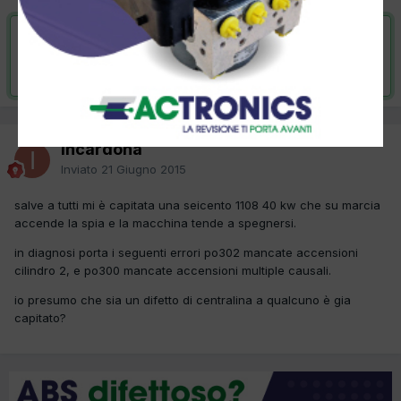
VAI ALLA SOLUZIONE
Risolta da incardona,
29 Giugno 2015
incardona
Inviato
21 Giugno 2015
salve a tutti mi è capitata una seicento 1108 40 kw che su marcia
accende la spia e la macchina tende a spegnersi.
in diagnosi porta i seguenti errori po302 mancate accensioni
cilindro 2, e po300 mancate accensioni multiple causali.
io presumo che sia un difetto di centralina a qualcuno è gia
capitato?