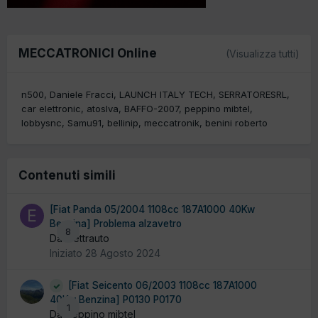
MECCATRONICI Online
(Visualizza tutti)
n500
Daniele Fracci
LAUNCH ITALY TECH
SERRATORESRL
car elettronic
atoslva
BAFFO-2007
peppino mibtel
lobbysnc
Samu91
bellinip
meccatronik
benini roberto
Contenuti simili
[Fiat Panda 05/2004 1108cc 187A1000 40Kw
Benzina] Problema alzavetro
8
Da Elettrauto
Iniziato
28 Agosto 2024
[Fiat Seicento 06/2003 1108cc 187A1000
40Kw Benzina] P0130 P0170
1
Da peppino mibtel