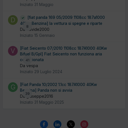
Iniziato
31 Maggio
[fiat panda 169 05/2009 1108cc 187a1000
40Kw Benzina] la vettura si spegne e riparte
8
Da davide2000
Iniziato
15 Gennaio
[Fiat Seicento 07/2010 1108cc 187A1000 40Kw
Bifuel B/Gpl] Fiat Seicento non funziona aria
condizionata
41
Da vespa
Iniziato
29 Luglio 2024
[Fiat Panda 10/2002 1.1cc 187A1000 40Kw
Benzina] Panda non si avvia
39
Da giuseppe2016
Iniziato
31 Maggio 2025