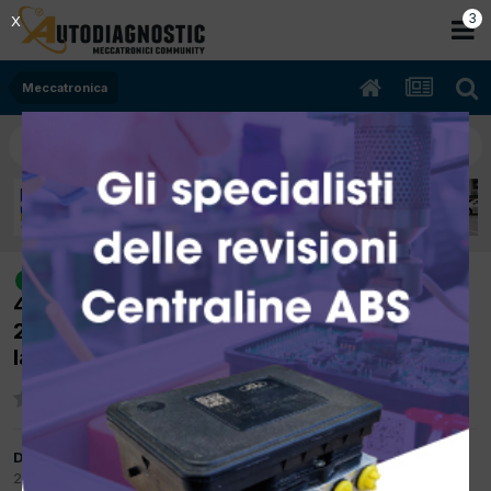
2
X
Meccatronica
[Fiat 600 01/2002 1108cc 187A1000
risolto
40Kw Benzina] FIAT 600 187A1000 anno
2002 errore po300 po302 accende la spia e
la macchina strattona
Da incardona
21 Giugno 2015
in
Meccatronica