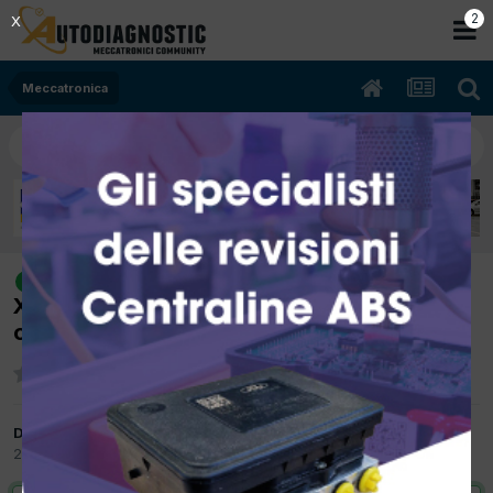
1
X
Meccatronica
[Opel Corsa B 06/2000 1.199 cc Mot
risolto
X12XE Kw 48 Benzina] Non parte a caldo
ogni tanto
Da autoantonelli
21 Giugno 2015
in
Meccatronica