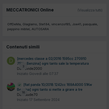
MECCATRONICI Online
(Visualizza tutti)
OffDeMa
Glaglaino
Stef.64
vincenzof85
Joe41
pasquale
peppino mibtel
AUTOSARA
Contenuti simili
[mercedes classe a 02/2016 1595cc 270910
75Kw Benzina] ogni tanto sale la temperatura
3
Da davide2000
Iniziato
Giovedì alle 07:37
[fiat panda 10/2018 1242cc 169A4000 51Kw
Benzina] ogni tanto si mette a girare a tre
16
Da claude70
Iniziato
17 Settembre 2024