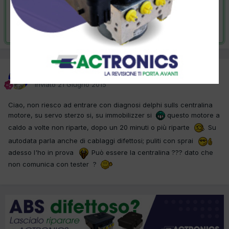
VAI ALLA SOLUZIONE
Risolta da autoantonelli,
6 Ottobre 2015
autoantonelli
Inviato
21 Giugno 2015
Ciao, non riesco ad entrare con diagnosi delphi sulls centralina
motore, su servo sterzo si, su immobilizzer si
questo motore a
caldo a volte non riparte, dopo un 20 minuti o più riparte
Su
autodata parla anche di cablaggi difettosi; puliti con sprai
adesso l'ho in prova
Può essere la centralina ??? dato che
non comunica con tester ?