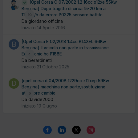
[Opel Corsa C 07/2002 1.2 16cc x12xe 55Kw
Benzina] Dopo tragitto di circa 15-20 km a
120km/h da errore P0325 sensore battito
19
Da giordano officina
Iniziato
14 Aprile 2016
[Opel Corsa E 02/2018 1.4cc B14XEL 66Kw
Benzina] Il veicolo non parte in trasmissione
Easytronic ho P188E
4
Da berardinetti
Iniziato
21 Ottobre 2025
[opel corsa d 04/2008 1229cc z12xep 59Kw
Benzina] macchina non parte,sostituzione
attuatore cambio
9
Da davide2000
Iniziato
19 Giugno