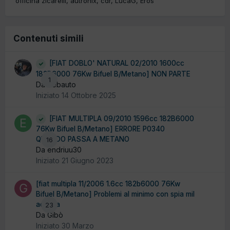
officina zicarelli
autronix
cdr
LucaG
Eros
Contenuti simili
[FIAT DOBLO' NATURAL 02/2010 1600cc
182B6000 76Kw Bifuel B/Metano] NON PARTE
1
Da debauto
Iniziato
14 Ottobre 2025
[FIAT MULTIPLA 09/2010 1596cc 182B6000
76Kw Bifuel B/Metano] ERRORE P0340
QUANDO PASSA A METANO
16
Da endriuu30
Iniziato
21 Giugno 2023
[fiat multipla 11/2006 1.6cc 182b6000 76Kw
Bifuel B/Metano] Problemi al minimo con spia mil
accesa
23
Da Gibò
Iniziato
30 Marzo