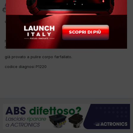
pitaccolosnc
Inviato
16 Giugno 2015
ciao,
ho una fiat stilo del 2004 1.6 benzina che sta al minimo regolare
ma non accellera.
già provato a pulire corpo farfallato.
codice diagnosi P1220