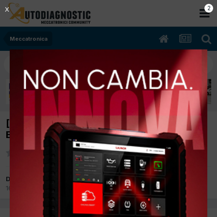
2
X
Meccatronica
[fiat stilo 01/2004 1600cc 182b6000 76Kw
Benzina] macchina non accellera
Da pitaccolosnc
16 Giugno 2015
in
Meccatronica