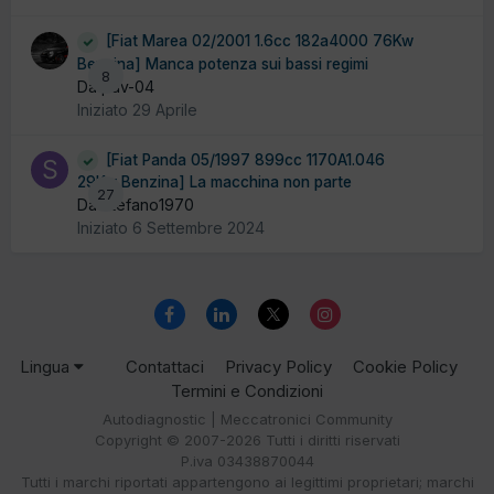
[Fiat Marea 02/2001 1.6cc 182a4000 76Kw
Benzina] Manca potenza sui bassi regimi
8
Da pav-04
Iniziato
29 Aprile
[Fiat Panda 05/1997 899cc 1170A1.046
29Kw Benzina] La macchina non parte
27
Da Stefano1970
Iniziato
6 Settembre 2024
Lingua
Contattaci
Privacy Policy
Cookie Policy
Termini e Condizioni
Autodiagnostic | Meccatronici Community
Copyright © 2007-2026 Tutti i diritti riservati
P.iva 03438870044
Tutti i marchi riportati appartengono ai legittimi proprietari; marchi