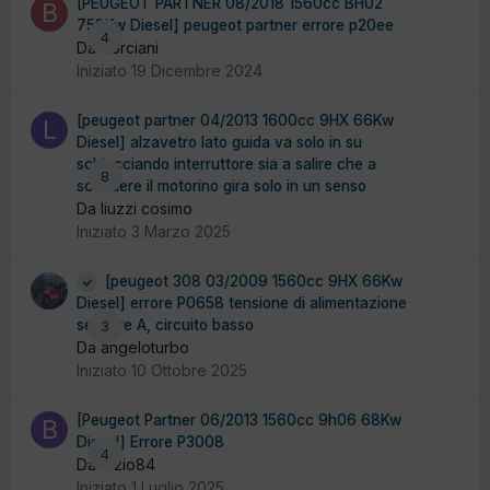
[PEUGEOT PARTNER 08/2018 1560cc BH02
758Kw Diesel] peugeot partner errore p20ee
4
Da borciani
Iniziato
19 Dicembre 2024
[peugeot partner 04/2013 1600cc 9HX 66Kw
Diesel] alzavetro lato guida va solo in su
schiacciando interruttore sia a salire che a
8
scendere il motorino gira solo in un senso
Da liuzzi cosimo
Iniziato
3 Marzo 2025
[peugeot 308 03/2009 1560cc 9HX 66Kw
Diesel] errore P0658 tensione di alimentazione
sensore A, circuito basso
3
Da angeloturbo
Iniziato
10 Ottobre 2025
[Peugeot Partner 06/2013 1560cc 9h06 68Kw
Diesel] Errore P3008
4
Da Bizio84
Iniziato
1 Luglio 2025