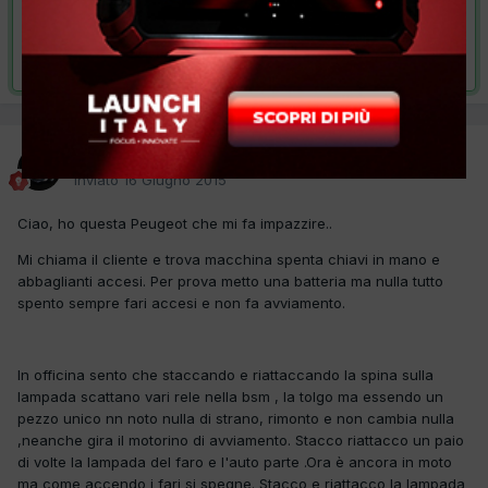
VAI ALLA SOLUZIONE
Risolta da Civitas,
12 Gennaio 2016
Civitas
Inviato
16 Giugno 2015
Ciao, ho questa Peugeot che mi fa impazzire..
Mi chiama il cliente e trova macchina spenta chiavi in mano e
abbaglianti accesi. Per prova metto una batteria ma nulla tutto
spento sempre fari accesi e non fa avviamento.
In officina sento che staccando e riattaccando la spina sulla
lampada scattano vari rele nella bsm , la tolgo ma essendo un
pezzo unico nn noto nulla di strano, rimonto e non cambia nulla
,neanche gira il motorino di avviamento. Stacco riattacco un paio
di volte la lampada del faro e l'auto parte .Ora è ancora in moto
ma come accendo i fari si spegne. Stacco e riattacco la lampada