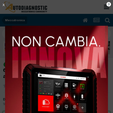
2
X
Meccatronica
[peugeot partner 02/2009 1.6cc 9hx
risolto
66Kw Diesel] Fari accesi e non fa
avviamento
Da Civitas
16 Giugno 2015
in
Meccatronica