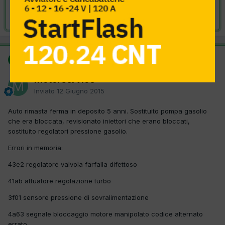
Risolta da Motorservice,
12 Giugno 2015
SOLUZIONE
Motorservice
Inviato
12 Giugno 2015
Auto rimasta ferma in deposito 5 anni. Sostituito pompa gasolio
che era bloccata, revisionato iniettori che erano bloccati,
sostituito regolatori pressione gasolio.
Errori in memoria:
43e2 regolatore valvola farfalla difettoso
41ab attuatore regolazione turbo
3f01 sensore pressione di sovralimentazione
4a63 segnale bloccaggio motore manipolato codice alternato
errato