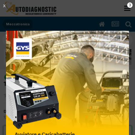
2
X
Meccatronica
[bmw 320d 06/2007 1995cc 204d4
risolto
120Kw Diesel] l'auto non parte
Da Motorservice
12 Giugno 2015
in
Meccatronica
VAI ALLA SOLUZIONE