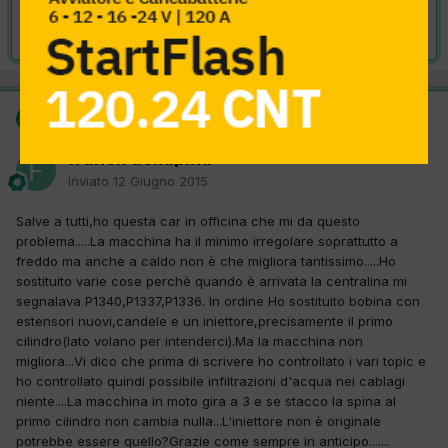
Risolta da franck dellapina,
12 Giugno 2015
SOLUZIONE
franck dellapina
Inviato
12 Giugno 2015
Salve a tutti,ho questa car in officina che mi da questo
problema.....La macchina ha il minimo irregolare soprattutto a
freddo ma anche a caldo non è che migliora tantissimo.....Ho
sostituito varie cose perchè quando è arrivata la centralina mi
segnalava P1340,P1337,P1336. In ordine Ho sostituito bobina con
estensori nuovi,candele e un iniettore,precisamente il primo
cilindro(lato volano per intenderci).Ma la macchina non
migliora...Vi dico che prima di scrivere ho controllato i vari topic e
ho controllato quindi possibile infiltrazioni d'acqua nei cablagi
niente....La macchina in moto gira a 3 e se stacco la spina al
primo cilindro non cambia nulla...L'iniettore non è originale
potrebbe essere quello?Grazie come sempre in anticipo.......