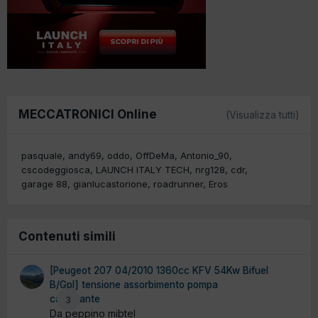
MECCATRONICI Online
(Visualizza tutti)
pasquale
andy69
oddo
OffDeMa
Antonio_90
cscodeggiosca
LAUNCH ITALY TECH
nrg128
cdr
garage 88
gianlucastorione
roadrunner
Eros
Contenuti simili
[Peugeot 207 04/2010 1360cc KFV 54Kw Bifuel
B/Gpl] tensione assorbimento pompa
carburante
3
Da peppino mibtel