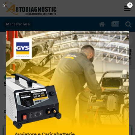
2
X
Meccatronica
[Peugeot 207 05/2012 1360cc KFT
risolto
54Kw Bifuel B/Gpl] minimo irregolare
Da franck dellapina
12 Giugno 2015
in
Meccatronica
VAI ALLA SOLUZIONE