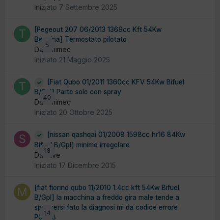
Iniziato
7 Settembre 2025
[Pegeout 207 06/2013 1369cc Kft 54Kw
Benzina] Termostato pilotato
5
Da tonimec
Iniziato
21 Maggio 2025
[Fiat Qubo 01/2011 1360cc KFV 54Kw Bifuel
B/Gpl] Parte solo con spray
40
Da tonimec
Iniziato
20 Ottobre 2025
[nissan qashqai 01/2008 1598cc hr16 84Kw
Bifuel B/Gpl] minimo irregolare
18
Da stive
Iniziato
17 Dicembre 2015
[fiat fiorino qubo 11/2010 1.4cc kft 54Kw Bifuel
B/Gpl] la macchina a freddo gira male tende a
spegnersi fato la diagnosi mi da codice errore
14
P0008