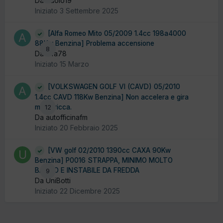
Da Paolo19
Iniziato
3 Settembre 2025
[Alfa Romeo Mito 05/2009 1.4cc 198a4000
88Kw Benzina] Problema accensione
8
Da alfa78
Iniziato
15 Marzo
[VOLKSWAGEN GOLF VI (CAVD) 05/2010
1.4cc CAVD 118Kw Benzina] Non accelera e gira
molto ricca.
12
Da autofficinafm
Iniziato
20 Febbraio 2025
[VW golf 02/2010 1390cc CAXA 90Kw
Benzina] P0016 STRAPPA, MINIMO MOLTO
BASSO E INSTABILE DA FREDDA
9
Da UniBotti
Iniziato
22 Dicembre 2025