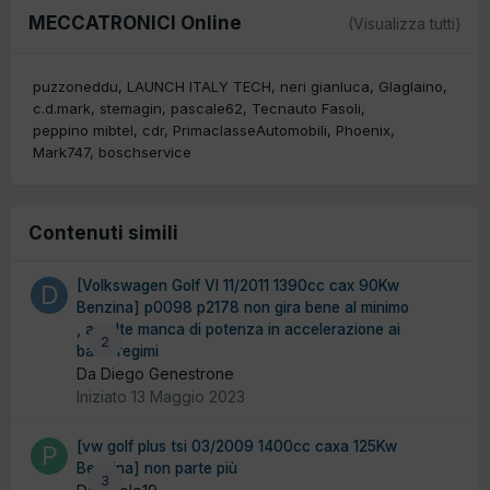
MECCATRONICI Online
(Visualizza tutti)
puzzoneddu
LAUNCH ITALY TECH
neri gianluca
Glaglaino
c.d.mark
stemagin
pascale62
Tecnauto Fasoli
peppino mibtel
cdr
PrimaclasseAutomobili
Phoenix
Mark747
boschservice
Contenuti simili
[Volkswagen Golf VI 11/2011 1390cc cax 90Kw
Benzina] p0098 p2178 non gira bene al minimo
, a volte manca di potenza in accelerazione ai
2
bassi regimi
Da Diego Genestrone
Iniziato
13 Maggio 2023
[vw golf plus tsi 03/2009 1400cc caxa 125Kw
Benzina] non parte più
3