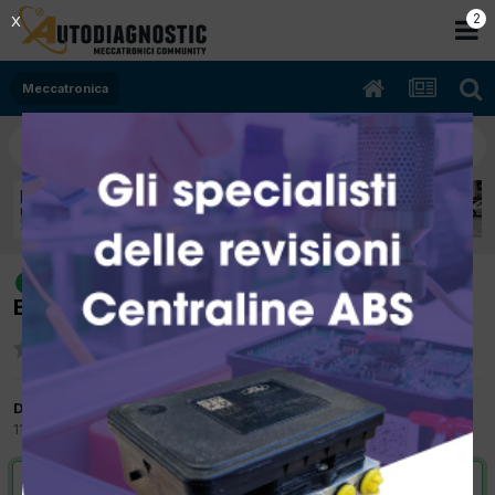
2
X
Meccatronica
[vw golf 6 06/2009 1.4cc cax 90Kw
risolto
Benzina] NON PARTE
Da Varni Orazio
11 Giugno 2015
in
Meccatronica
VAI ALLA SOLUZIONE