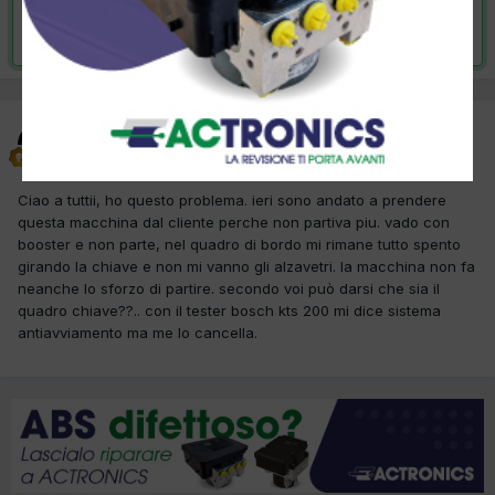
Risolta da Varni Orazio,
19 Agosto 2015
Varni Orazio
Inviato
11 Giugno 2015
Ciao a tuttii, ho questo problema. ieri sono andato a prendere
questa macchina dal cliente perche non partiva piu. vado con
booster e non parte, nel quadro di bordo mi rimane tutto spento
girando la chiave e non mi vanno gli alzavetri. la macchina non fa
neanche lo sforzo di partire. secondo voi può darsi che sia il
quadro chiave??.. con il tester bosch kts 200 mi dice sistema
antiavviamento ma me lo cancella.