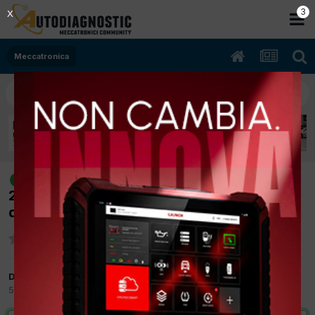
2
X
Meccatronica
[subaru legacy outback 07/2005
risolto
2500cc EJ25 121Kw Benzina] cinghia
distribuzione
Da simone.buttironi
5 Giugno 2015
in
Meccatronica