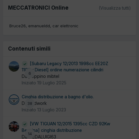
MECCATRONICI Online
(Visualizza tutti)
Bruce26
emanueldd
car elettronic
Contenuti simili
[Subaru Legacy 12/2013 1998cc EE20Z
110Kw Diesel] ordine numerazione cilindri
6
Da peppino mibtel
Iniziato
19 Luglio 2025
Cinghia distribuzione a bagno d'olio.
Da badwork
38
Iniziato
13 Luglio 2023
[VW TIGUAN 12/2015 1395cc CZD 92Kw
Benzina] cinghia distribuzione
14
Da MEDALUIGI63