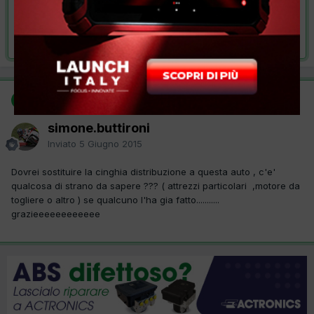
VAI ALLA SOLUZIONE
Risolta da simone.buttironi,
5 Giugno 2015
SOLUZIONE
simone.buttironi
Inviato
5 Giugno 2015
Dovrei sostituire la cinghia distribuzione a questa auto , c'e'
qualcosa di strano da sapere ??? ( attrezzi particolari ,motore da
togliere o altro ) se qualcuno l'ha gia fatto...........
grazieeeeeeeeeeee