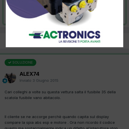
VAI ALLA SOLUZIONE
Risolta da ALEX74,
3 Giugno 2015
PREC
Pagina 1 di 2
AVANTI
SOLUZIONE
ALEX74
Inviato
3 Giugno 2015
Cari colleghi a volte su questa vettura salta il fusibile 35 della
scatola fusibile vano abitacolo.
Il cliente se ne accorge perchè quando capita sul display
compare la spia abs esp e motore . Ora non ricordo il codice
guasto ma sostanzialmente indica un difetto al'interuttore stop