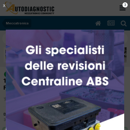
2
X
Meccatronica
[FIAT BRAVO 03/2009 1600cc
risolto
198A2000 88Kw Diesel] A VOLTE SALTA
FUSIBILE F35
Da ALEX74
3 Giugno 2015
in
Meccatronica