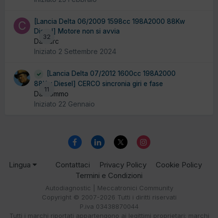
[Lancia Delta 06/2009 1598cc 198A2000 88Kw
Diesel] Motore non si avvia
32
Da carc
Iniziato
2 Settembre 2024
[Lancia Delta 07/2012 1600cc 198A2000
88Kw Diesel] CERCO sincronia giri e fase
11
Da Tommo
Iniziato
22 Gennaio
Lingua
Contattaci
Privacy Policy
Cookie Policy
Termini e Condizioni
Autodiagnostic | Meccatronici Community
Copyright © 2007-2026 Tutti i diritti riservati
P.iva 03438870044
Tutti i marchi riportati appartengono ai legittimi proprietari; marchi