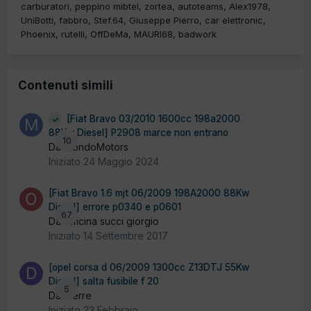
carburatori
peppino mibtel
zortea
autoteams
Alex1978
UniBotti
fabbro
Stef.64
Giuseppe Pierro
car elettronic
Phoenix
rutelli
OffDeMa
MAURI68
badwork
Contenuti simili
[Fiat Bravo 03/2010 1600cc 198a2000
88Kw Diesel] P2908 marce non entrano
10
Da MondoMotors
Iniziato
24 Maggio 2024
[Fiat Bravo 1.6 mjt 06/2009 198A2000 88Kw
Diesel] errore p0340 e p0601
67
Da officina succi giorgio
Iniziato
14 Settembre 2017
[opel corsa d 06/2009 1300cc Z13DTJ 55Kw
Diesel] salta fusibile f 20
5
Da dierre
Iniziato
23 Febbraio