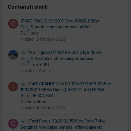
Contenuti simili
[FORD FOCUS 03/2015 15cc XWDB 88Kw
Diesel] ventole sempre accese p05a1
7
Da giocar
Iniziato
15 Ottobre 2025
[Vw Tiguan 07/2019 2.0cc Dfga 110Kw
Diesel] Ventola motore sempre accesa
12
Da alfredo1981
Iniziato
7 Aprile
[FIAT GRANDE PUNTO 199 07/2006 1248cc
199A3000 66Kw Diesel] VENTOLA INTERNA
SEMPRE ACCESA
6
Da incardona
Iniziato
14 Giugno 2025
[Ford Focus 09/2002 1569cc Fydb 74Kw
Benzina] Non parte ventola raffreddamento