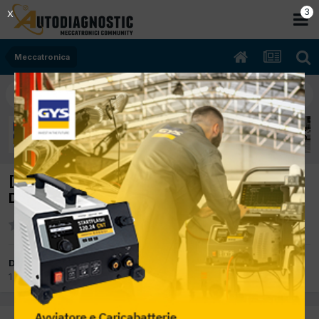
2
X
Meccatronica
[Ford Focus 12/1999 1.8cc C9DA 66Kw
Diesel] ventola motore sempre accesa
Da delta
1 Giugno 2015
in
Meccatronica