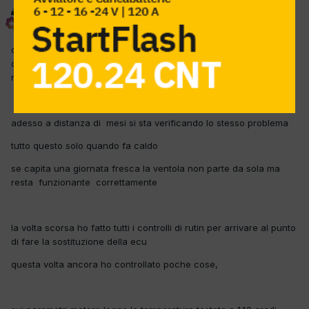
delta
Inviato
1 Giugno 2015
qualche tempo fa in questa macchina è stata cambiata la
centralina motore (con una usata) perché la ventola motore
restava sempre accesa alla massima potenza
adesso a distanza di mesi si sta verificando lo stesso problema
tutto questo solo quando fa caldo
se capita una giornata fresca la ventola non parte da sola ma
resta funzionante correttamente
la volta scorsa ho fatto tutti i controlli di rutin per arrivare al punto
di fare la sostituzione della ecu
questa volta ancora ho controllato poche cose,