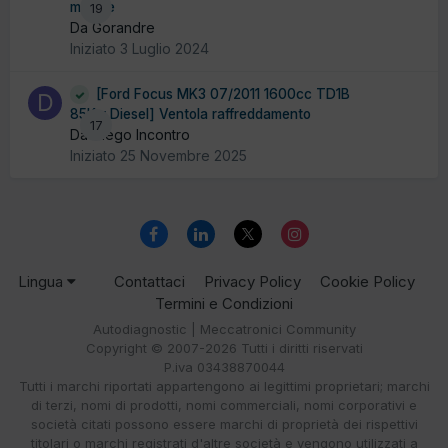
motore
19
Da Gorandre
Iniziato
3 Luglio 2024
[Ford Focus MK3 07/2011 1600cc TD1B
85Kw Diesel] Ventola raffreddamento
17
Da Diego Incontro
Iniziato
25 Novembre 2025
Lingua
Contattaci
Privacy Policy
Cookie Policy
Termini e Condizioni
Autodiagnostic | Meccatronici Community
Copyright © 2007-2026 Tutti i diritti riservati
P.iva 03438870044
Tutti i marchi riportati appartengono ai legittimi proprietari; marchi
di terzi, nomi di prodotti, nomi commerciali, nomi corporativi e
società citati possono essere marchi di proprietà dei rispettivi
titolari o marchi registrati d'altre società e vengono utilizzati a