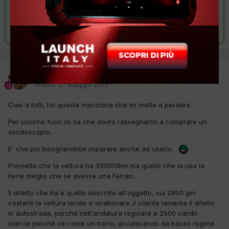
VAI ALLA SOLUZIONE
Risolta da enaresi,
29 Maggio 2015
enaresi
Inviato
27 Maggio 2015
Ciao a tutti, ho questa macchina che mi mette a perdere..
Per uscirne fuori mi sa che dovrò rassegnarmi a comprare un
oscilloscopio.
E' che poi bisognerebbe imparare anche ad usarlo..
Premetto che la vettura ha 310000km ma quello che la usa la
tiene meglio che se avesse una Ferrari..
Il difetto che ha è quello descritto all'oggetto, sui 2800 giri
costanti la vettura tende a strattonare..il cliente lamenta il difetto
in autostrada, perché nell'andatura regolare a 2500 cambi
marcia perché và come un treno, accelerando da basso regime