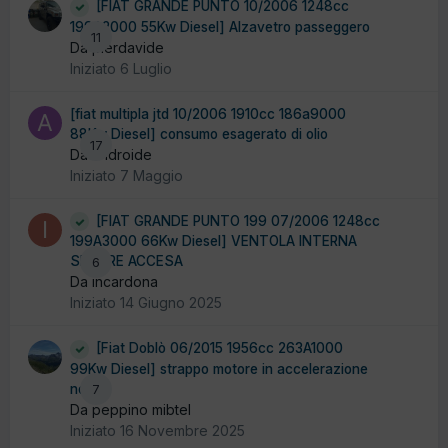
[FIAT GRANDE PUNTO 10/2006 1248cc
199A2000 55Kw Diesel] Alzavetro passeggero
11
Da pierdavide
Iniziato
6 Luglio
[fiat multipla jtd 10/2006 1910cc 186a9000
88Kw Diesel] consumo esagerato di olio
17
Da androide
Iniziato
7 Maggio
[FIAT GRANDE PUNTO 199 07/2006 1248cc
199A3000 66Kw Diesel] VENTOLA INTERNA
SEMPRE ACCESA
6
Da incardona
Iniziato
14 Giugno 2025
[Fiat Doblò 06/2015 1956cc 263A1000
99Kw Diesel] strappo motore in accelerazione
no dtc
7
Da peppino mibtel
Iniziato
16 Novembre 2025