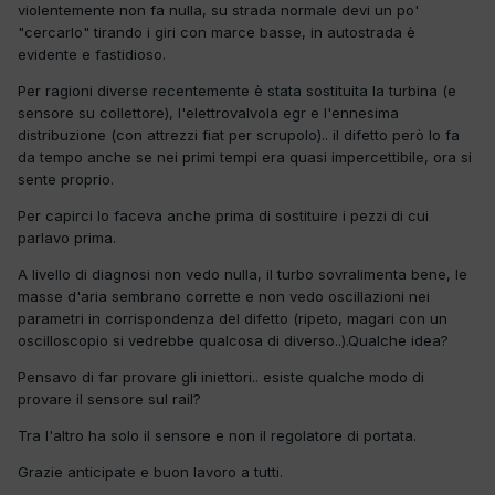
violentemente non fa nulla, su strada normale devi un po'
"cercarlo" tirando i giri con marce basse, in autostrada è
evidente e fastidioso.
Per ragioni diverse recentemente è stata sostituita la turbina (e
sensore su collettore), l'elettrovalvola egr e l'ennesima
distribuzione (con attrezzi fiat per scrupolo).. il difetto però lo fa
da tempo anche se nei primi tempi era quasi impercettibile, ora si
sente proprio.
Per capirci lo faceva anche prima di sostituire i pezzi di cui
parlavo prima.
A livello di diagnosi non vedo nulla, il turbo sovralimenta bene, le
masse d'aria sembrano corrette e non vedo oscillazioni nei
parametri in corrispondenza del difetto (ripeto, magari con un
oscilloscopio si vedrebbe qualcosa di diverso..).Qualche idea?
Pensavo di far provare gli iniettori.. esiste qualche modo di
provare il sensore sul rail?
Tra l'altro ha solo il sensore e non il regolatore di portata.
Grazie anticipate e buon lavoro a tutti.