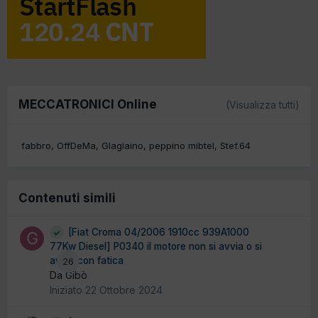
MECCATRONICI Online
(Visualizza tutti)
fabbro
OffDeMa
Glaglaino
peppino mibtel
Stef.64
Contenuti simili
[Fiat Croma 04/2006 1910cc 939A1000
77Kw Diesel] P0340 il motore non si avvia o si
avvia con fatica
26
Da Gibò
Iniziato
22 Ottobre 2024