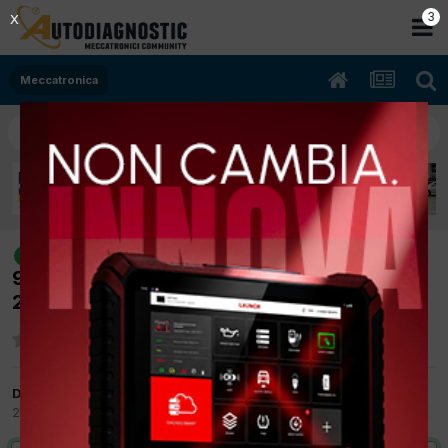
2
X
Meccatronica
[Fiat Grande Punto 12/2006 1910cc
risolto
939A1000 88Kw Diesel] Vettura strappa sui
2800rpm, no DTC.
Da enaresi
27 Maggio 2015
in
Meccatronica