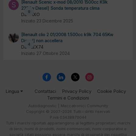
[Renault Scenic x-mod 08/2010 1500cc K9k
233Kw Diesel] Sonda temperatura clima
9
Da SAXO
Iniziato
23 Dicembre 2025
[Renault clio 2 01/2008 1.500cc k9k 704 65Kw
Diesel] non accellera
4
Da ALEX74
Iniziato
27 Ottobre 2024
Lingua
Contattaci
Privacy Policy
Cookie Policy
Termini e Condizioni
Autodiagnostic | Meccatronici Community
Copyright © 2007-2026 Tutti i diritti riservati
P.iva 03438870044
Tutti i marchi riportati appartengono ai legittimi proprietari; marchi
di terzi, nomi di prodotti, nomi commerciali, nomi corporativi e
società citati possono essere marchi di proprietà dei rispettivi