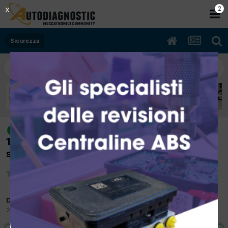
2
X
Sicurezza
[renault scenic x mod 05/2012
risolto
1.500cc k9k 78Kw Diesel] controllare freno
stazionamento
Da francesco ardito
23 Ottobre 2014
in
Sicurezza