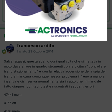
VAI ALLA SOLUZIONE
Risolta da francesco ardito,
23 Ottobre 2014
SOLUZIONE
francesco ardito
Inviato
23 Ottobre 2014
Salve ragazzi, questa scenic ogni qual volta che si metteva in
moto dava errore in quadro strumenti con la dicitura" controllare
freno stazionamento" e con la relativa accensione della spia del
freno a mano,ma comunque nessun problema il freno a mano si
inseriva e disinseriva normalmente sia in auto che in manuale
fatto diagnosi con tecnotest e riscontrati i seguenti errori:
47441 mem
4177 att
4176 mem