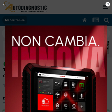
2
X
Meccatronica
[bmw x5 10/2001 2979cc 306s3
risolto
170Kw Benzina] rumore quando si accelera
di colpo
Da europa car
20 Ottobre 2014
in
Meccatronica