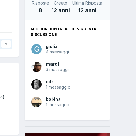
Risposte
Creato
Ultima Risposta
8
12 anni
12 anni
MIGLIOR CONTRIBUTO IN QUESTA
DISCUSSIONE
2
giulia
4 messaggi
marc1
3 messaggi
cdr
1 messaggio
ta)
bobina
1 messaggio