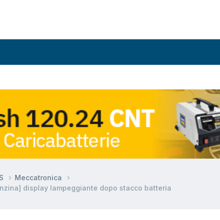
DS
Meccatronica
nzina] display lampeggiante dopo stacco batteria