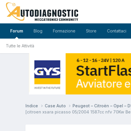
Forum
Blog
Formazione
Store
Contattaci
Tutte le Attività
Indice
Case Auto
Peugeot – Citroën – Opel – 
[citroen xsara picasso 05/2004 1587cc nfv 70Kw Be