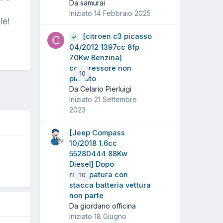
Da samurai
Iniziato
14 Febbraio 2025
le!
[citroen c3 picasso
04/2012 1397cc 8fp
70Kw Benzina]
compressore non
10
pilotato
Da Celario Pierluigi
Iniziato
21 Settembre
2023
[Jeep Compass
10/2018 1.6cc
O
55280444 88Kw
Diesel] Dopo
rimappatura con
10
stacca batteria vettura
non parte
Da giordano officina
Iniziato
18 Giugno