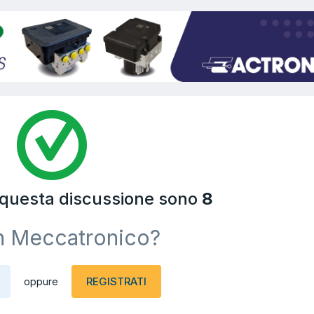
a questa discussione sono
8
n Meccatronico?
REGISTRATI
oppure