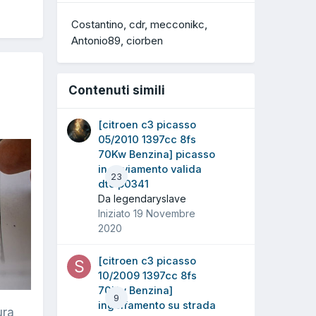
Costantino
cdr
mecconikc
Antonio89
ciorben
Contenuti simili
[citroen c3 picasso
05/2010 1397cc 8fs
70Kw Benzina] picasso
in avviamento valida
23
dtc p0341
Da legendaryslave
Iniziato
19 Novembre
2020
[citroen c3 picasso
10/2009 1397cc 8fs
70Kw Benzina]
9
ingolfamento su strada
ura