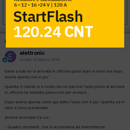
VAI ALLA SOLUZIONE
Risolta da elettronic,
20 Marzo 2014
SOLUZIONE
elettronic
Inviato
20 Marzo 2014
Salve a tutti ieri è arrivata in officina quest'auto in moto ma dopo
averla spenta non è piu'
ripartita. Il cliente si è rivolto da noi perchè l'auto prima di arrivare
in officina ha stentato parecchio per avviarsi .
Dopo averla spenta come gia detto l'auto non è piu' ripartita ed in
oltre si sono presentate
diverse anomalie tra cui :
- Quadro strumenti che si accendeva ad intermittenza