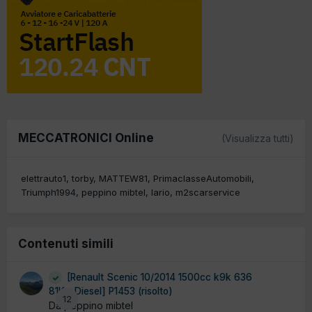
MECCATRONICI Online
(Visualizza tutti)
elettrauto1
torby
MATTEW81
PrimaclasseAutomobili
Triumph1994
peppino mibtel
lario
m2scarservice
Contenuti simili
[Renault Scenic 10/2014 1500cc k9k 636
81Kw Diesel] P1453 (risolto)
12
Da peppino mibtel