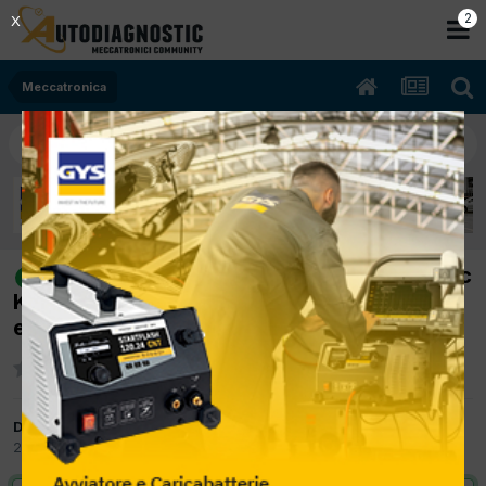
1
X
Meccatronica
[RENAULT SCENIC II 09/2004 1500cc
risolto
K9K F7 74Kw Diesel] Diverse anomalie
elttriche e l'auto non parte
Da elettronic
20 Marzo 2014
in
Meccatronica