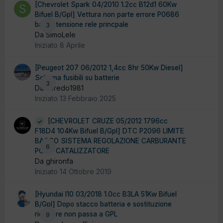
[Chevrolet Spark 04/2010 1.2cc B12d1 60Kw
Bifuel B/Gpl] Vettura non parte errore P0686
bassa tensione rele princpale
3
Da SimoLele
Iniziato
8 Aprile
[Peugeot 207 06/2012 1,4cc 8hr 50Kw Diesel]
Schema fusibili su batterie
3
Da alfredo1981
Iniziato
13 Febbraio 2025
[CHEVROLET CRUZE 05/2012 1796cc
F18D4 104Kw Bifuel B/Gpl] DTC P2096 LIMITE
BASSO SISTEMA REGOLAZIONE CARBURANTE
6
POST CATALIZZATORE
Da ghironfa
Iniziato
14 Ottobre 2019
[Hyundai I10 03/2018 1.0cc B3LA 51Kw Bifuel
B/Gpl] Dopo stacco batteria e sostituzione
riduttore non passa a GPL
9