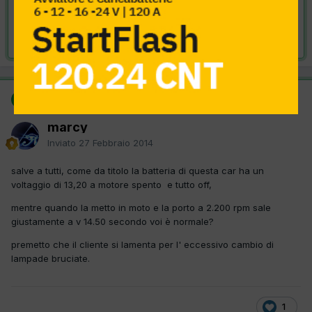
VAI ALLA SOLUZIONE
Risolta da marcy,
27 Febbraio 2014
SOLUZIONE
marcy
Inviato
27 Febbraio 2014
salve a tutti, come da titolo la batteria di questa car ha un
voltaggio di 13,20 a motore spento e tutto off,
mentre quando la metto in moto e la porto a 2.200 rpm sale
giustamente a v 14.50 secondo voi è normale?
premetto che il cliente si lamenta per l' eccessivo cambio di
lampade bruciate.
1