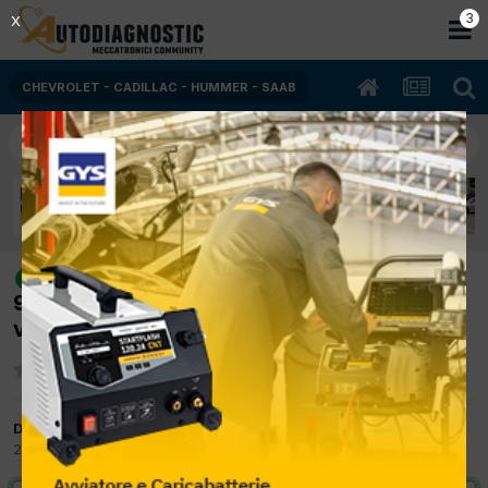
2
X
CHEVROLET - CADILLAC - HUMMER - SAAB
[CHEVROLET SPARK LS 02/2012
risolto
995cc B10D1 50Kw Bifuel B/Gpl] eccessivo
voltaggio della batteria
Da marcy
27 Febbraio 2014
in
CHEVROLET - CADILLAC - HUMMER - SAAB