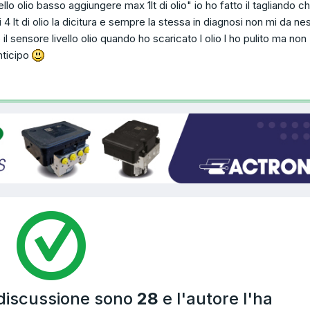
vello olio basso aggiungere max 1lt di olio" io ho fatto il tagliando c
4 lt di olio la dicitura e sempre la stessa in diagnosi non mi da ne
l sensore livello olio quando ho scaricato l olio l ho pulito ma non
nticipo
 discussione sono
28
e l'autore l'ha