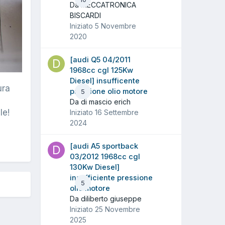
Da MECCATRONICA
BISCARDI
Iniziato
5 Novembre
2020
[audi Q5 04/2011
1968cc cgl 125Kw
Diesel] insufficente
ura
pressione olio motore
5
Da di mascio erich
le!
Iniziato
16 Settembre
2024
[audi A5 sportback
03/2012 1968cc cgl
130Kw Diesel]
insufficiente pressione
5
olio motore
Da diliberto giuseppe
Iniziato
25 Novembre
2025