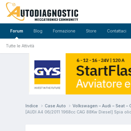
Forum
Blog
Formazione
Store
Contattaci
Tutte le Attività
Indice
Case Auto
Volkswagen – Audi – Seat –
[AUDI A4 06/2011 1968cc CAG 88Kw Diesel] Spia olio 