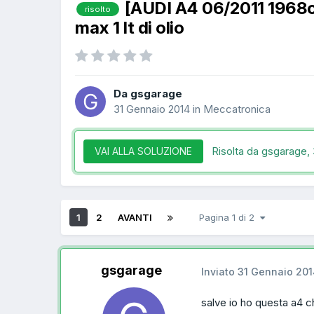
[AUDI A4 06/2011 1968c
risolto
max 1 lt di olio
Da gsgarage
31 Gennaio 2014
in
Meccatronica
Risolta da gsgarage,
VAI ALLA SOLUZIONE
1
2
AVANTI
Pagina 1 di 2
gsgarage
Inviato
31 Gennaio 20
salve io ho questa a4 c