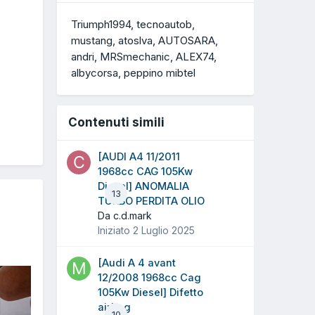
Triumph1994
tecnoautob
mustang
atoslva
AUTOSARA
andri
MRSmechanic
ALEX74
albycorsa
peppino mibtel
Contenuti simili
[AUDI A4 11/2011
1968cc CAG 105Kw
Diesel] ANOMALIA
13
TURBO PERDITA OLIO
Da c.d.mark
Iniziato
2 Luglio 2025
[Audi A 4 avant
12/2008 1968cc Cag
105Kw Diesel] Difetto
airbag
10