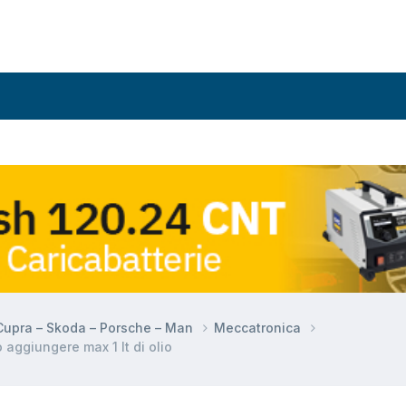
 Cupra – Skoda – Porsche – Man
Meccatronica
aggiungere max 1 lt di olio