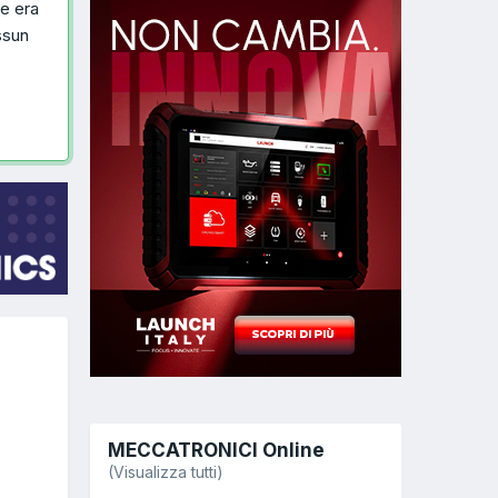
he era
ssun
MECCATRONICI Online
(Visualizza tutti)