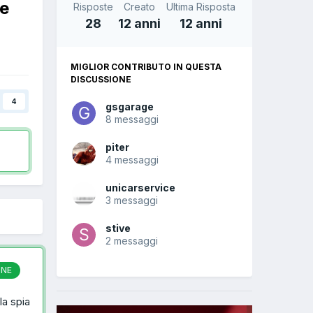
re
Risposte
Creato
Ultima Risposta
28
12 anni
12 anni
MIGLIOR CONTRIBUTO IN QUESTA
DISCUSSIONE
4
gsgarage
8 messaggi
piter
4 messaggi
unicarservice
3 messaggi
stive
2 messaggi
ONE
la spia