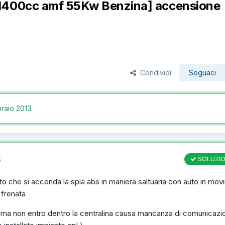
 1400cc amf 55Kw Benzina] accensione
Condividi
Seguaci
raio 2013
3
SOLUZI
etto che si accenda la spia abs in maniera saltuaria con auto in mo
 frenata
a ma non entro dentro la centralina causa mancanza di comunicazi