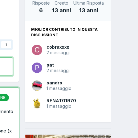
Risposte
Creato
Ultima Risposta
6
13 anni
13 anni
MIGLIOR CONTRIBUTO IN QUESTA
DISCUSSIONE
1
cobraxxxx
2 messaggi
pat
2 messaggi
sandro
1 messaggio
ONE
RENATO1970
1 messaggio
vimento
one (x