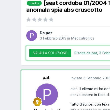
[seat cordoba 01/2004
risolto
anomala spia abs cruscotto
Da pat
3 Febbraio 2013
in
Meccatronica
Risolta da pat,
3 Febb
VAI ALLA SOLUZIONE
pat
Inviato
3 Febbraio 201
ciao ,il cliente mi ha d
senza essere in fase di
fatto diagnosi con tex