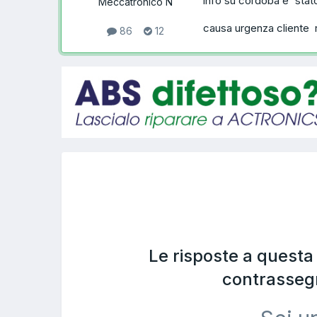
info su cordoba e' stato
Meccatronico N
causa urgenza cliente ri
86
12
Le risposte a quest
contrasseg