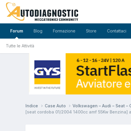
Forum
Blog
Formazione
Store
Contattaci
Tutte le Attività
Indice
Case Auto
Volkswagen – Audi – Seat –
[seat cordoba 01/2004 1400cc amf 55Kw Benzina] 