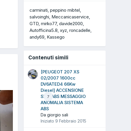
carminati
peppino mibtel
salvoinghi
Meccanicaservice
GTD
mirko77
davide2000
Autofficina5.8
xyz
roncadelle
andy69
Kassego
Contenuti simili
[PEUGEOT 207 XS
02/2007 1600cc
DV6ATED4 66Kw
Diesel] ACCENSIONE
SPIA ABS MESSAGGIO
7
ANOMALIA SISTEMA
ABS
Da giorgio sali
Iniziato
9 Febbraio 2015