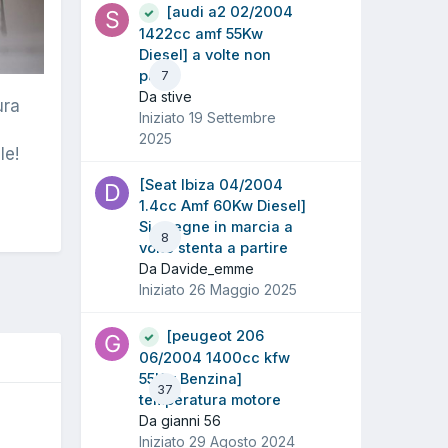
[audi a2 02/2004
1422cc amf 55Kw
Diesel] a volte non
parte
7
Da stive
ura
Iniziato
19 Settembre
2025
le!
[Seat Ibiza 04/2004
1.4cc Amf 60Kw Diesel]
Si spegne in marcia a
8
volte stenta a partire
Da Davide_emme
Iniziato
26 Maggio 2025
[peugeot 206
06/2004 1400cc kfw
55Kw Benzina]
37
temperatura motore
O
Da gianni 56
Iniziato
29 Agosto 2024