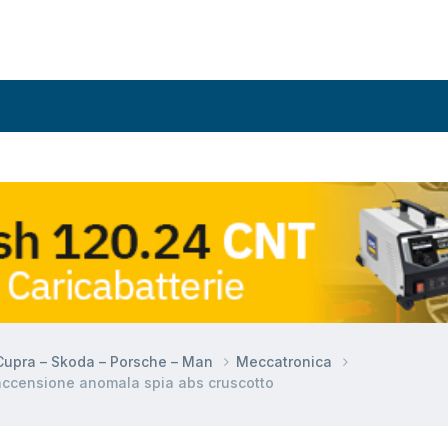
 Cupra – Skoda – Porsche – Man
Meccatronica
accensione anomala spia abs cruscotto