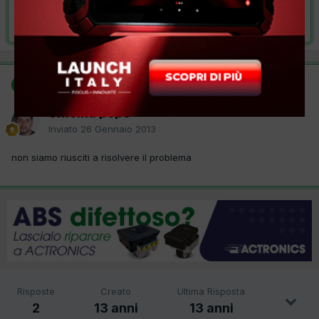
Risolta da officina pepe,
26 Gennaio 2013
SOLUZIONE
officina pepe
Inviato
26 Gennaio 2013
non siamo riusciti a risolvere il problema
Risposte
Creato
Ultima Risposta
2
13 anni
13 anni