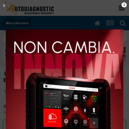
2
X
Meccatronica
[c3 04/2008 1.1cc hfx 40,Kw
risolto
Benzina] errore diagnosi body 05ff
Da officina pepe
26 Gennaio 2013
in
Meccatronica
VAI ALLA SOLUZIONE