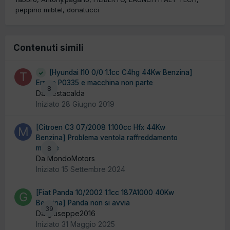
peppino mibtel
donatucci
Contenuti simili
[Hyundai I10 0/0 1.1cc C4hg 44Kw Benzina]
Errore P0335 e macchina non parte
8
Da Testacalda
Iniziato
28 Giugno 2019
[Citroen C3 07/2008 1.100cc Hfx 44Kw
Benzina] Problema ventola raffreddamento
motore
8
Da MondoMotors
Iniziato
15 Settembre 2024
[Fiat Panda 10/2002 1.1cc 187A1000 40Kw
Benzina] Panda non si avvia
39
Da giuseppe2016
Iniziato
31 Maggio 2025