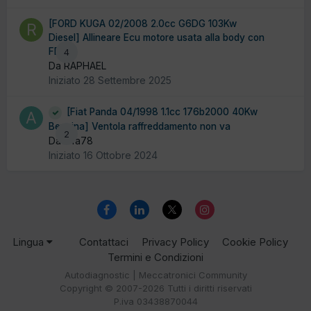
[FORD KUGA 02/2008 2.0cc G6DG 103Kw
Diesel] Allineare Ecu motore usata alla body con
FDRS
4
Da RAPHAEL
Iniziato
28 Settembre 2025
[Fiat Panda 04/1998 1.1cc 176b2000 40Kw
Benzina] Ventola raffreddamento non va
2
Da alfa78
Iniziato
16 Ottobre 2024
Lingua
Contattaci
Privacy Policy
Cookie Policy
Termini e Condizioni
Autodiagnostic | Meccatronici Community
Copyright © 2007-2026 Tutti i diritti riservati
P.iva 03438870044