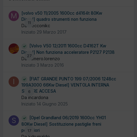
[volvo v50 11/2005 1600cc d4164t 80Kw
Diesel] quadro strumenti non funziona
11
Da mecconikc
Iniziato
29 Marzo 2017
[Volvo V50 12/2011 1600cc D4162T Kw
Diesel] Non funziona acceleratore P2127 P2138
27
Da cumero.lorenzo
Iniziato
3 Marzo 2016
[FIAT GRANDE PUNTO 199 07/2006 1248cc
199A3000 66Kw Diesel] VENTOLA INTERNA
SEMPRE ACCESA
6
Da incardona
Iniziato
14 Giugno 2025
[Opel Grandland 06/2019 1600cc YH01
80Kw Diesel] Sostituzione pastiglie freni
posteriori
17
Da Sdrumaldo