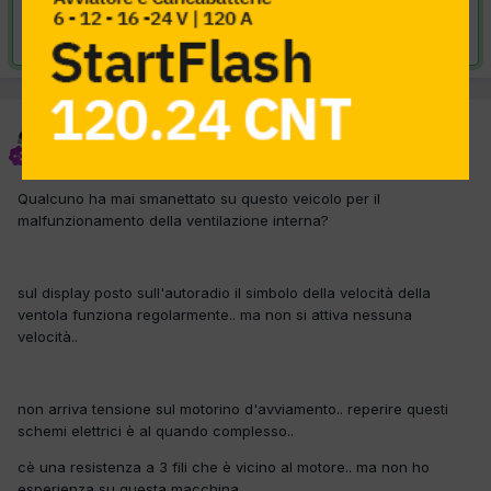
Risolta da Audi SP,
30 Marzo 2013
Audi SP
Inviato
25 Gennaio 2013
Qualcuno ha mai smanettato su questo veicolo per il
malfunzionamento della ventilazione interna?
sul display posto sull'autoradio il simbolo della velocità della
ventola funziona regolarmente.. ma non si attiva nessuna
velocità..
non arriva tensione sul motorino d'avviamento.. reperire questi
schemi elettrici è al quando complesso..
cè una resistenza a 3 fili che è vicino al motore.. ma non ho
esperienza su questa macchina..