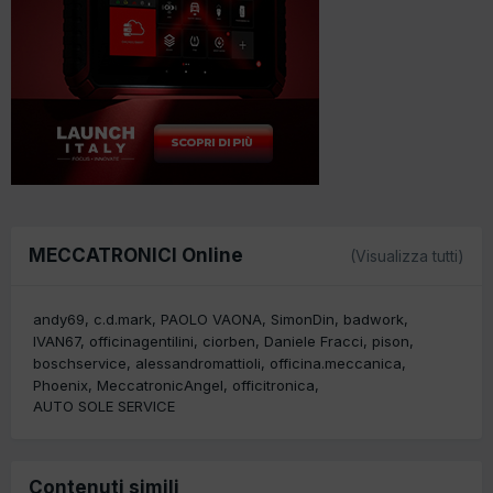
MECCATRONICI Online
(Visualizza tutti)
andy69
c.d.mark
PAOLO VAONA
SimonDin
badwork
IVAN67
officinagentilini
ciorben
Daniele Fracci
pison
boschservice
alessandromattioli
officina.meccanica
Phoenix
MeccatronicAngel
officitronica
AUTO SOLE SERVICE
Contenuti simili