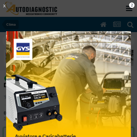
2
X
Clima
[madza 3 08/2006 1600cc Y6 80Kw
risolto
Diesel] Ventilazione interna non funziona
Da Audi SP
25 Gennaio 2013
in
Clima
VAI ALLA SOLUZIONE