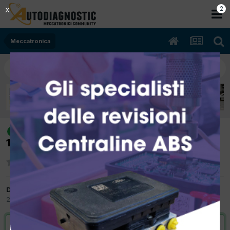
2
X
Meccatronica
[ml w 163 09/2003 2685cc 612963
risolto
120Kw Diesel] perdita olio motore
Da Paolo72
23 Gennaio 2013
in
Meccatronica
VAI ALLA SOLUZIONE