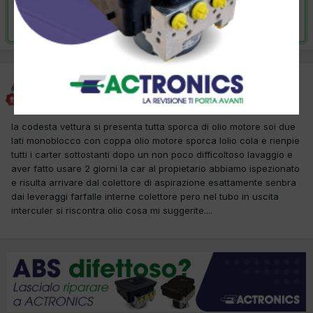
Risolta da Paolo72,
8 Febbraio 2013
Paolo72
Inviato
23 Gennaio 2013
la codesta vettura si presenta tutta sporca di olio motore soi due
lati monoblocco con coppa olio motore sporca lolio cola e rienpie
tutti i carter sottostanti dopo un non poco difficoltoso lavaggio e
aver fatto usare 2 giorni la car al propietario abbiamo ispezionato
e risulta arrivare dal colettore di aspirazione esattamente senbra
dai leveraggi farfalle interne colettore pero nel tubo in uscita
interculer si riscontra olio cosa mi suggerite....