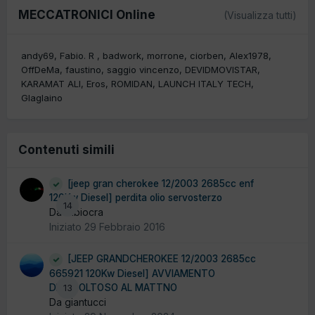
MECCATRONICI Online
(Visualizza tutti)
andy69
Fabio. R
badwork
morrone
ciorben
Alex1978
OffDeMa
faustino
saggio vincenzo
DEVIDMOVISTAR
KARAMAT ALI
Eros
ROMIDAN
LAUNCH ITALY TECH
Glaglaino
Contenuti simili
[jeep gran cherokee 12/2003 2685cc enf
120Kw Diesel] perdita olio servosterzo
14
Da fabiocra
Iniziato
29 Febbraio 2016
[JEEP GRANDCHEROKEE 12/2003 2685cc
665921 120Kw Diesel] AVVIAMENTO
DIFFICOLTOSO AL MATTNO
13
Da giantucci