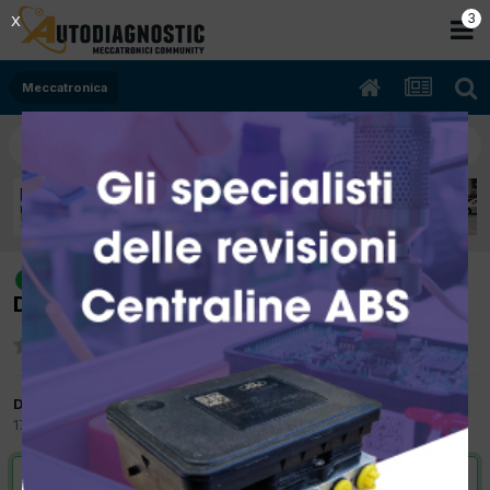
2
X
Meccatronica
[Kangoo 12/2009 1461cc k9k 66Kw
risolto
Diesel] pinout elettropompa servosterzo
Da andreaaa72
17 Gennaio 2013
in
Meccatronica
VAI ALLA SOLUZIONE