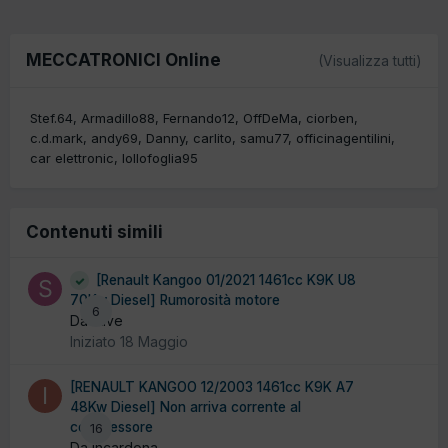
MECCATRONICI Online
(Visualizza tutti)
Stef.64
Armadillo88
Fernando12
OffDeMa
ciorben
c.d.mark
andy69
Danny
carlito
samu77
officinagentilini
car elettronic
lollofoglia95
Contenuti simili
[Renault Kangoo 01/2021 1461cc K9K U8
70Kw Diesel] Rumorosità motore
6
Da stive
Iniziato
18 Maggio
[RENAULT KANGOO 12/2003 1461cc K9K A7
48Kw Diesel] Non arriva corrente al
compressore
16
Da incardona