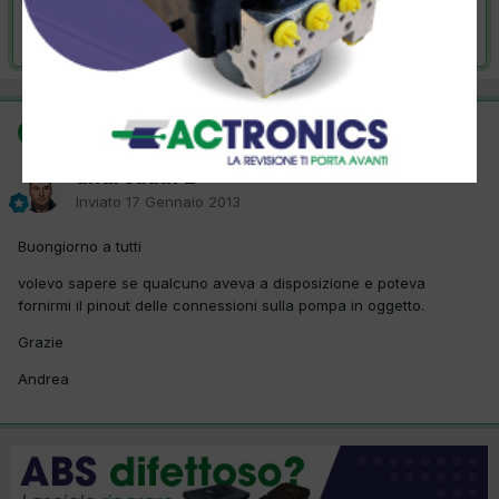
Risolta da andreaaa72,
17 Gennaio 2013
SOLUZIONE
andreaaa72
Inviato
17 Gennaio 2013
Buongiorno a tutti
volevo sapere se qualcuno aveva a disposizione e poteva
fornirmi il pinout delle connessioni sulla pompa in oggetto.
Grazie
Andrea