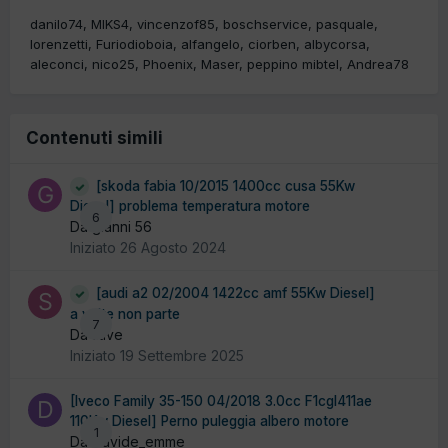
danilo74
MIKS4
vincenzof85
boschservice
pasquale
lorenzetti
Furiodioboia
alfangelo
ciorben
albycorsa
aleconci
nico25
Phoenix
Maser
peppino mibtel
Andrea78
Contenuti simili
[skoda fabia 10/2015 1400cc cusa 55Kw
Diesel] problema temperatura motore
6
Da gianni 56
Iniziato
26 Agosto 2024
[audi a2 02/2004 1422cc amf 55Kw Diesel]
a volte non parte
7
Da stive
Iniziato
19 Settembre 2025
[Iveco Family 35-150 04/2018 3.0cc F1cgl411ae
110Kw Diesel] Perno puleggia albero motore
1
Da Davide_emme