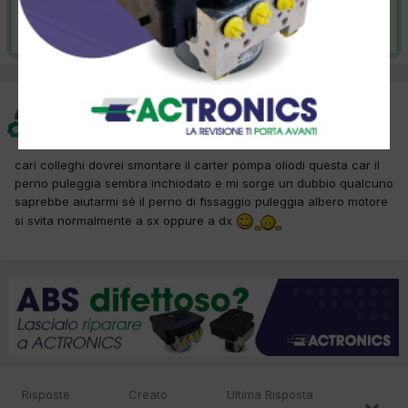
Risolta da Brunosola,
16 Gennaio 2013
Brunosola
Inviato
16 Gennaio 2013
cari colleghi dovrei smontare il carter pompa oliodi questa car il
perno puleggia sembra inchiodato e mi sorge un dubbio qualcuno
saprebbe aiutarmi sè il perno di fissaggio puleggia albero motore
si svita normalmente a sx oppure a dx
Risposte
Creato
Ultima Risposta