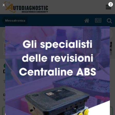
2
X
Meccatronica
[fabia 05/2004 1400cc amf 55Kw
risolto
Diesel] smontaggio perno puleggia
Da Brunosola
16 Gennaio 2013
in
Meccatronica
VAI ALLA SOLUZIONE