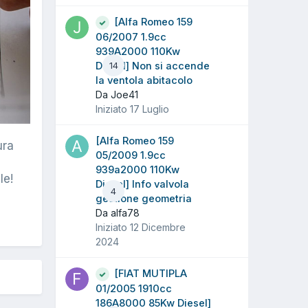
[Alfa Romeo 159
06/2007 1.9cc
939A2000 110Kw
Diesel] Non si accende
14
la ventola abitacolo
Da Joe41
Iniziato
17 Luglio
[Alfa Romeo 159
ura
05/2009 1.9cc
939a2000 110Kw
le!
Diesel] Info valvola
4
gestione geometria
Da alfa78
Iniziato
12 Dicembre
2024
[FIAT MUTIPLA
01/2005 1910cc
186A8000 85Kw Diesel]