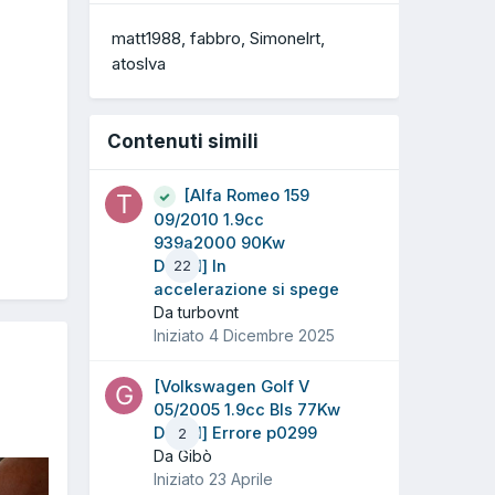
matt1988
fabbro
Simonelrt
atoslva
Contenuti simili
[Alfa Romeo 159
09/2010 1.9cc
939a2000 90Kw
Diesel] In
22
accelerazione si spege
Da turbovnt
Iniziato
4 Dicembre 2025
[Volkswagen Golf V
05/2005 1.9cc Bls 77Kw
Diesel] Errore p0299
2
Da Gibò
Iniziato
23 Aprile