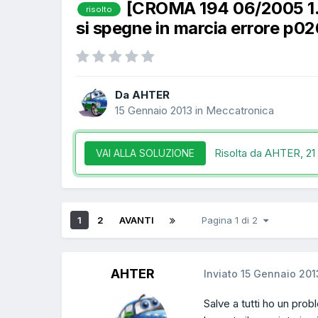
[CROMA 194 06/2005 1.
risolto
si spegne in marcia errore p0
Da AHTER
15 Gennaio 2013
in
Meccatronica
Risolta da AHTER,
21
VAI ALLA SOLUZIONE
1
2
AVANTI
Pagina 1 di 2
AHTER
Inviato
15 Gennaio 201
Salve a tutti ho un pr