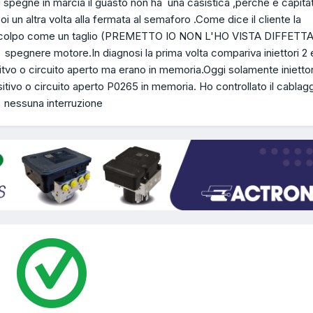
si spegne in marcia il guasto non ha una casistica ,perchè è capitat
oi un altra volta alla fermata al semaforo .Come dice il cliente la
i colpo come un taglio (PREMETTO IO NON L'HO VISTA DIFFETT
pegnere motore.In diagnosi la prima volta compariva iniettori 2 e
itvo o circuito aperto ma erano in memoria.Oggi solamente iniettor
sitivo o circuito aperto P0265 in memoria. Ho controllato il cablag
a nessuna interruzione