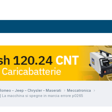
a Romeo – Jeep – Chrysler – Maserati
Meccatronica
 La macchina si spegne in marcia errore p0265