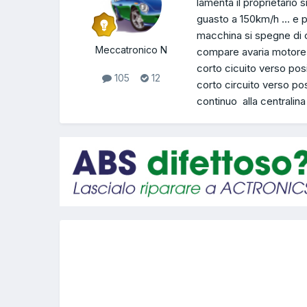
lamenta il proprietario 
guasto a 150km/h ... e p
macchina si spegne d
Meccatronico N
compare avaria motore s
corto cicuito verso pos
105
12
corto circuito verso po
continuo alla centralin