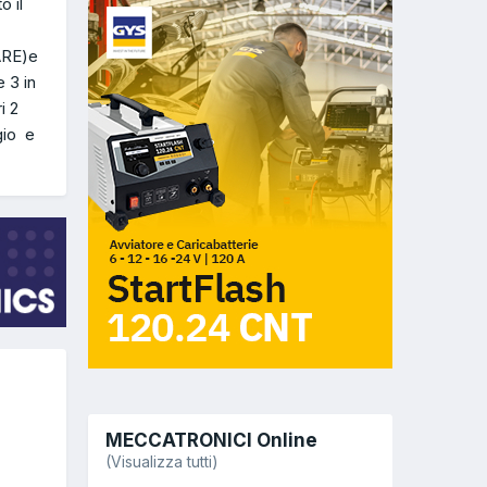
o il
ARE)e
 3 in
i 2
gio e
MECCATRONICI Online
(Visualizza tutti)