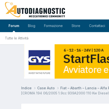
Forum
Blog
Formazione
Store
Contattaci
Tutte le Attività
Indice
Case Auto
Fiat – Abarth – Lancia – Alf
[CROMA 194 06/2005 1.9cc 939A2000 110 Kw Diesel]