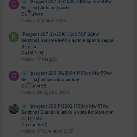
[Peugeot 307 02/2005 1.600cc nfu 80Kw
Benzina] Auto non parte
18
Da carfora
Iniziato
12 Marzo 2025
[Peugeot 207 02/2010 1.6cc 5SF 88Kw
Benzina] Sensore MAP a motore spento segna
40mmb
6
Da RAPHAEL
Iniziato
17 Maggio
[peugeot 206 06/2004 1400cc kfw 55Kw
Benzina] temperatura motore
37
Da gianni 56
Iniziato
29 Agosto 2024
[peugeot 206 11/2002 1360cc kfw 55Kw
Benzina] Quando è umido a volte il motore non
va in moto
12
Da claude70
Iniziato
4 Novembre 2025