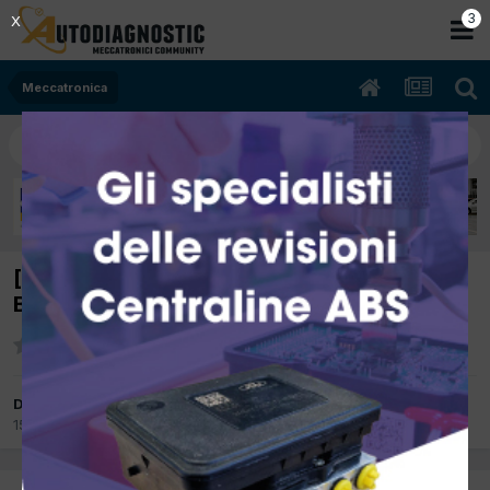
3
X
Meccatronica
[peugeot 206 c.c 10/2003 1587cc nfu 80Kw
Benzina] conta km segna 999999km
Da ciorben
15 Gennaio 2013
in
Meccatronica