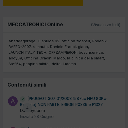
MECCATRONICI Online
(Visualizza tutti)
Aneddagarage
Gianluca 92
officina zicarelli
Phoenix
BAFFO-2007
ramauto
Daniele Fracci
giana
LAUNCH ITALY TECH
OFFZAMPIERON
boschservice
andy69
Officina Oradini Marco
la clinica della smart
Stef.64
peppino mibtel
delta
ludema
Contenuti simili
[PEUGEOT 307 01/2003 1587cc NFU 80Kw
Benzina] NON PARTE. ERRORI P0336 e P1327
4
Da albycorsa
Iniziato
28 Giugno