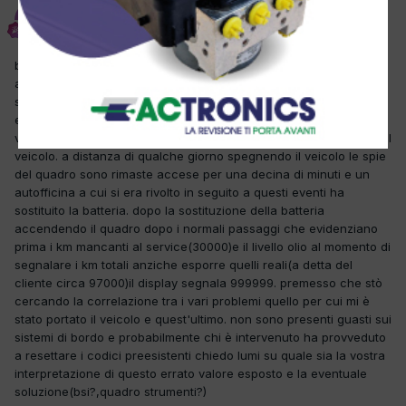
ciorben
Inviato
15 Gennaio 2013
buongiorno,il cliente prima di natale mentre stava viaggiando ha
avuto un calo di luminosità delle luci del quadro strumenti e in
seguito si sono azzerate le lancette conta km,giri motore benzina
e temp.acqua.questo difetto si è manifestato mentre stava
viaggiando ed è poi sparito dopo poco senza neppure spegnere il
veicolo. a distanza di qualche giorno spegnendo il veicolo le spie
del quadro sono rimaste accese per una decina di minuti e un
autofficina a cui si era rivolto in seguito a questi eventi ha
sostituito la batteria. dopo la sostituzione della batteria
accendendo il quadro dopo i normali passaggi che evidenziano
prima i km mancanti al service(30000)e il livello olio al momento di
segnalare i km totali anziche esporre quelli reali(a detta del
cliente circa 97000)il display segnala 999999. premesso che stò
cercando la correlazione tra i vari problemi quello per cui mi è
stato portato il veicolo e quest'ultimo. non sono presenti guasti sui
sistemi di bordo e probabilmente chi è intervenuto ha provveduto
a resettare i codici preesistenti chiedo lumi su quale sia la vostra
interpretazione di questo errato valore esposto e la eventuale
soluzione(bsi?,quadro strumenti?)