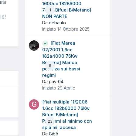
ura
1600cc 182B6000
76Kw Bifuel B/Metano]
1
le!
NON PARTE
Da debauto
Iniziato
14 Ottobre 2025
[Fiat Marea
02/2001 1.6cc
182a4000 76Kw
Benzina] Manca
8
potenza sui bassi
regimi
Da pav-04
Iniziato
29 Aprile
O
[fiat multipla 11/2006
1.6cc 182b6000 76Kw
Bifuel B/Metano]
Problemi al minimo con
23
spia mil accesa
Da Gibò