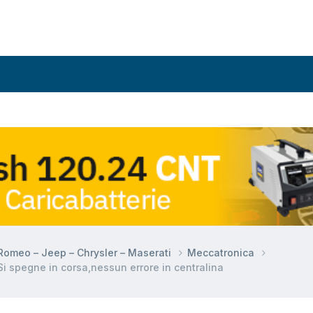
a Romeo – Jeep – Chrysler – Maserati
Meccatronica
Si spegne in corsa,nessun errore in centralina