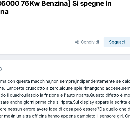
2B6000 76Kw Benzina] Si spegne in
ina
Condividi
Seguaci
3
blema con questa macchina,non sempre,indipendentemente se cal
gne. Lancette cruscotto a zero,alcune spie rimangono accese,sem
 il quadro,rilascio la frizione e l'auto riparte.Questo difetto è mo
re anche giorni prima che si ripeta.Sul display appare la scritta 
ore nessun errore,avete idea di cosa può essere?Da quello che di
r me)in un altra officina hanno appena cambiato il sensore giri. G