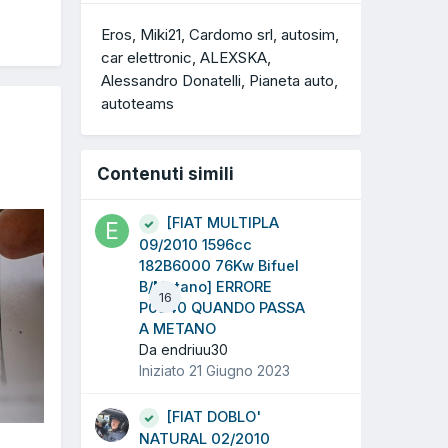
Eros
Miki21
Cardomo srl
autosim
car elettronic
ALEXSKA
Alessandro Donatelli
Pianeta auto
autoteams
Contenuti simili
[FIAT MULTIPLA
09/2010 1596cc
182B6000 76Kw Bifuel
B/Metano] ERRORE
16
P0340 QUANDO PASSA
A METANO
Da endriuu30
Iniziato
21 Giugno 2023
[FIAT DOBLO'
NATURAL 02/2010