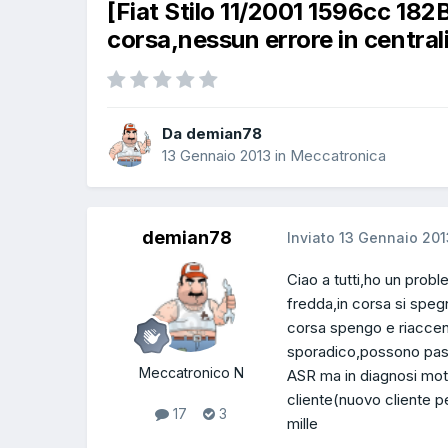
[Fiat Stilo 11/2001 1596cc 18
corsa,nessun errore in central
Da demian78
13 Gennaio 2013
in
Meccatronica
demian78
Inviato
13 Gennaio 201
Ciao a tutti,ho un pro
fredda,in corsa si spe
corsa spengo e riaccendo
sporadico,possono passa
Meccatronico N
ASR ma in diagnosi mot
cliente(nuovo cliente pe
17
3
mille