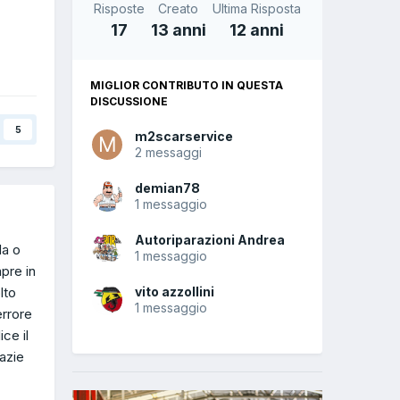
Risposte
Creato
Ultima Risposta
17
13 anni
12 anni
MIGLIOR CONTRIBUTO IN QUESTA
DISCUSSIONE
5
m2scarservice
2 messaggi
demian78
1 messaggio
Autoriparazioni Andrea
da o
1 messaggio
pre in
lto
vito azzollini
1 messaggio
errore
ce il
razie