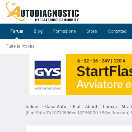
Forum
Blog
Formazione
Store
Contattaci
Tutte le Attività
Indice
Case Auto
Fiat – Abarth – Lancia – Alf
[Fiat Stilo 11/2001 1596cc 182B6000 76Kw Benzina] 