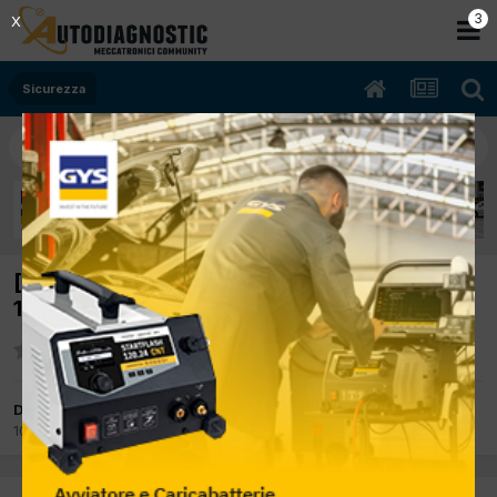
2
X
Sicurezza
[classe E 270cdi 06/2002 2685cc w211
129Kw Diesel] spia SBC ANOMALIA FRENI
Da smarting
10 Gennaio 2013
in
Sicurezza