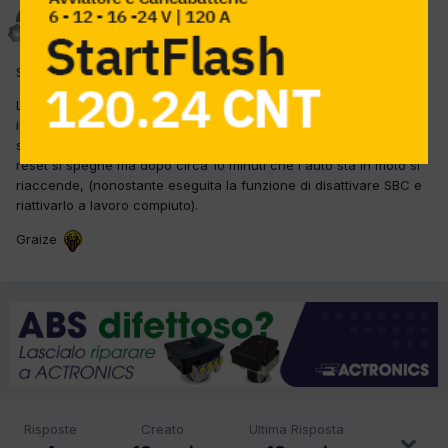
smarting
Inviato
10 Gennaio 2013
Salve A tutti pultroppo ho un problema con questa vettura:
L'auto mi è pervenuta ieri in officina con la spia freni accesa,
ineffetti aveva i pattini ant. e post.usurati, io ho sostituito pattini e
segnalatori ed il tutto originale mercedes, ma la spia dopo un
reset si spegne ma dopo circa 10 minuti che l'auto sta in moto si
riaccende, (nonostante eseguita la funzione di disattivare SBC e
riattivarlo a lavoro compiuto).
Graize
Risposte
Creato
Ultima Risposta