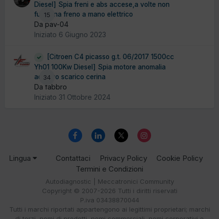
Diesel] Spia freni e abs accese,a volte non
funziona freno a mano elettrico
15
Da pav-04
Iniziato
6 Giugno 2023
[Citroen C4 picasso g.t. 06/2017 1500cc
Yh01 100Kw Diesel] Spia motore anomalia
additivo scarico cerina
34
Da fabbro
Iniziato
31 Ottobre 2024
Lingua
Contattaci
Privacy Policy
Cookie Policy
Termini e Condizioni
Autodiagnostic | Meccatronici Community
Copyright © 2007-2026 Tutti i diritti riservati
P.iva 03438870044
Tutti i marchi riportati appartengono ai legittimi proprietari; marchi
di terzi, nomi di prodotti, nomi commerciali, nomi corporativi e