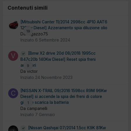
Contenuti simili
[Mitsubishi Canter 11/2014 2998cc 4P10 AAT6
129Kw Diesel] Azzeramento spia diluzione olio
19
Da ragazzo75
Iniziato
6 Settembre 2024
[Bmw X2 drive 20d 08/2018 1995cc
B47c20b 140Kw Diesel] Reset spia freni
anteriori
9
Da victor
Iniziato
24 Novembre 2023
[NISSAN X-TRAIL 09/2016 1598cc R9M 96Kw
Diesel] si accende la spia dei freni di colore
gialla e scarica la batteria
1
Da campanelli
Iniziato
7 Gennaio
[Nissan Qashqai 07/2014 1.5cc K9K 81Kw