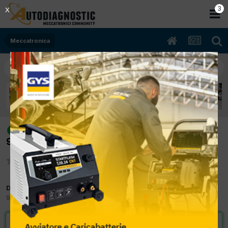
2
X
Meccatronica
[freemont 07/2012 1956cc
risolto
939b5000 125Kw Diesel] presa diagnosi
Da Brunosola
9 Gennaio 2013
in
Meccatronica
VAI ALLA SOLUZIONE