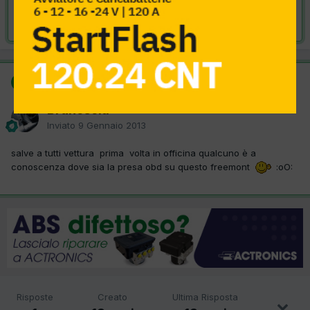
Risolta da Brunosola,
9 Gennaio 2013
SOLUZIONE
Brunosola
Inviato
9 Gennaio 2013
salve a tutti vettura prima volta in officina qualcuno è a
conoscenza dove sia la presa obd su questo freemont
:oO:
Risposte
Creato
Ultima Risposta