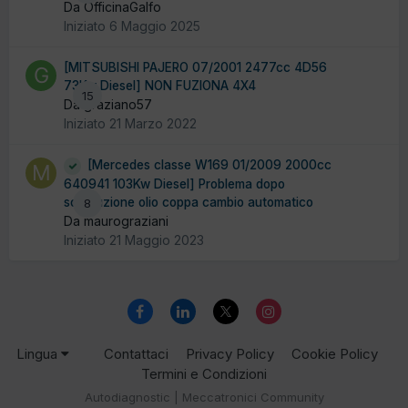
Da OfficinaGalfo
Iniziato
6 Maggio 2025
[MITSUBISHI PAJERO 07/2001 2477cc 4D56
73Kw Diesel] NON FUZIONA 4X4
15
Da graziano57
Iniziato
21 Marzo 2022
[Mercedes classe W169 01/2009 2000cc
640941 103Kw Diesel] Problema dopo
sostituzione olio coppa cambio automatico
8
Da maurograziani
Iniziato
21 Maggio 2023
Lingua
Contattaci
Privacy Policy
Cookie Policy
Termini e Condizioni
Autodiagnostic | Meccatronici Community