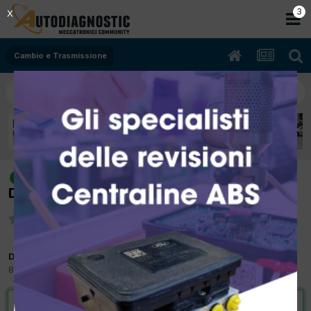
2
X
Cambio e Trasmissione
[pajero 01/2001 3200cc 4M41 121Kw
risolto
Diesel] filtro olio cambio automatico
Da fazzina
8 Gennaio 2013
in
Cambio e Trasmissione
VAI ALLA SOLUZIONE