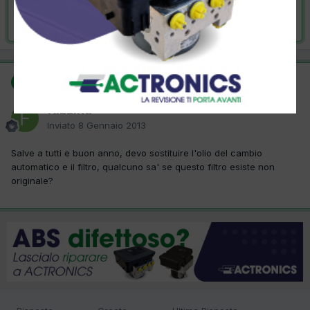
Risolta da fazzina,
8 Gennaio 2013
SOLUZIONE
fazzina
Inviato
8 Gennaio 2013
Salve a tutti e buon anno, devo sostituire l'olio del cambio
automatico e il filtro, qualcuno sa' se questo filtro esiste non
originale?