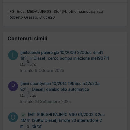
IFG
Eros
MEDALUIGI63
Stef.64
officina.meccanica
Roberto Grasso
Bruce26
Contenuti simili
[mitsubishi pajero glx 10/2006 3200cc 4m41
188Kw Diesel] cerco pompa iniezione me190711
6
Da liistro
Iniziato
9 Ottobre 2025
[mini cauntyman 10/2014 1995cc n47c20a
82Kw Diesel] cambio olio automatico
1
Da piros
Iniziato
16 Settembre 2025
[MITSUBISHI PAJERO V60 01/2002 3.2cc
4M41 136Kw Diesel] Errore 33 interruttore 2
modalità t\f
3