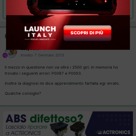
Risolta da skyfox,
7 Gennaio 2013
SOLUZIONE
skyfox
Inviato
7 Gennaio 2013
Il mezzo in questione non va oltre i 2500 giri. In memoria ho
trovato i seguenti errori: P0087 e P0093.
Inoltre la diagnosi mi dice apprendimento farfalla egr errato.
Qualche consiglio?