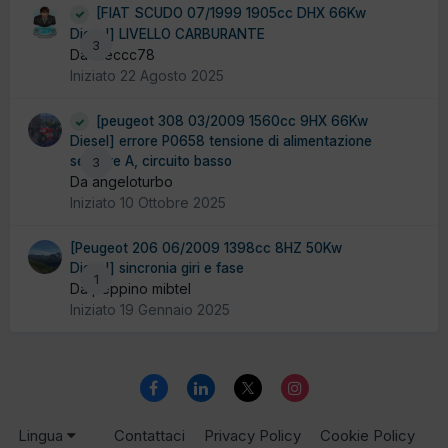
[FIAT SCUDO 07/1999 1905cc DHX 66Kw
Diesel] LIVELLO CARBURANTE
3
Da Meccc78
Iniziato
22 Agosto 2025
[peugeot 308 03/2009 1560cc 9HX 66Kw
Diesel] errore P0658 tensione di alimentazione
sensore A, circuito basso
3
Da angeloturbo
Iniziato
10 Ottobre 2025
[Peugeot 206 06/2009 1398cc 8HZ 50Kw
Diesel] sincronia giri e fase
1
Da peppino mibtel
Iniziato
19 Gennaio 2025
Lingua
Contattaci
Privacy Policy
Cookie Policy