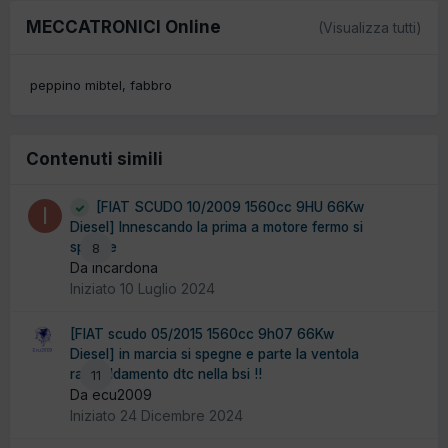
MECCATRONICI Online
(Visualizza tutti)
peppino mibtel
fabbro
Contenuti simili
[FIAT SCUDO 10/2009 1560cc 9HU 66Kw
Diesel] Innescando la prima a motore fermo si
spegne
8
Da incardona
Iniziato
10 Luglio 2024
[FIAT scudo 05/2015 1560cc 9h07 66Kw
Diesel] in marcia si spegne e parte la ventola
raffreddamento dtc nella bsi !!
11
Da ecu2009
Iniziato
24 Dicembre 2024