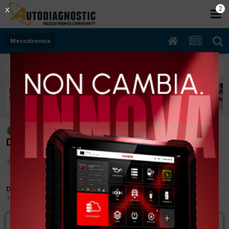
2
X
Meccatronica
[Scudo 02/2009 1560cc 9hu 66Kw
risolto
Diesel] Non va oltre i 2500 giri
Da skyfox
7 Gennaio 2013
in
Meccatronica
VAI ALLA SOLUZIONE