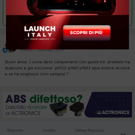
VAI ALLA SOLUZIONE
Risolta da coppi,
11 Marzo 2013
coppi
Inviato
7 Gennaio 2013
(buon anno ) come devo comportarmi con questi tre problemi ha
qualcuno e gia successo p0122-p1961 p1962 spia motore accesa
e va ha singhiozzi (non sempre) ?
Risposte
Creato
Ultima Risposta