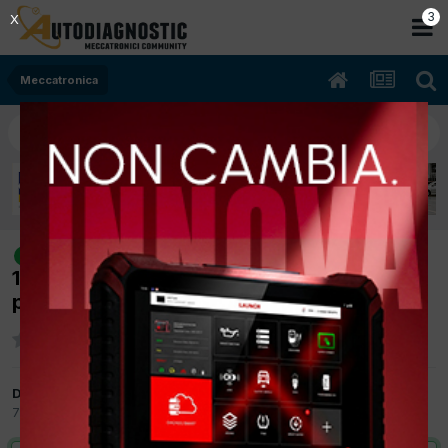
2
X
Meccatronica
[smart-four four 09/2006 1100cc
risolto
134910 47Kw Benzina] errore p1961-62
p0122
Da coppi
7 Gennaio 2013
in
Meccatronica