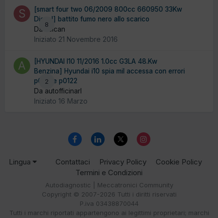
[smart four two 06/2009 800cc 660950 33Kw
Diesel] battito fumo nero allo scarico
8
Da scican
Iniziato
21 Novembre 2016
[HYUNDAI I10 11/2016 1.0cc G3LA 48.Kw
Benzina] Hyundai i10 spia mil accessa con errori
p0121 e p0122
2
Da autofficinarl
Iniziato
16 Marzo
Lingua
Contattaci
Privacy Policy
Cookie Policy
Termini e Condizioni
Autodiagnostic | Meccatronici Community
Copyright © 2007-2026 Tutti i diritti riservati
P.iva 03438870044
Tutti i marchi riportati appartengono ai legittimi proprietari; marchi