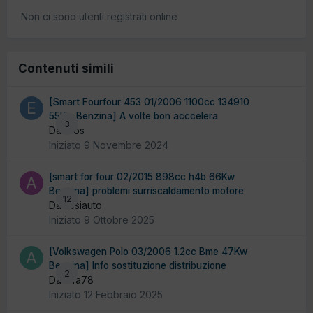
Non ci sono utenti registrati online
Contenuti simili
[Smart Fourfour 453 01/2006 1100cc 134910
55Kw Benzina] A volte bon acccelera
3
Da Eros
Iniziato
9 Novembre 2024
[smart for four 02/2015 898cc h4b 66Kw
Benzina] problemi surriscaldamento motore
12
Da assiauto
Iniziato
9 Ottobre 2025
[Volkswagen Polo 03/2006 1.2cc Bme 47Kw
Benzina] Info sostituzione distribuzione
2
Da alfa78
Iniziato
12 Febbraio 2025