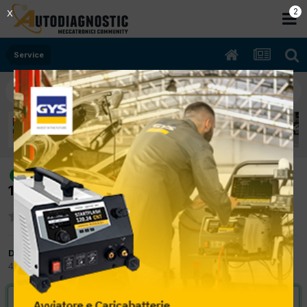
2
X
Service
[A3 2.0 TDI 06/2008 1968cc BMM
risolto
103Kw Diesel] INFO SU RESET SERVICE
Da BELSPA
4 Gennaio 2013
in
Service
VAI ALLA SOLUZIONE