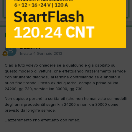
Risolta da BELSPA,
4 Gennaio 2013
SOLUZIONE
BELSPA
Inviato
4 Gennaio 2013
Ciao a tutti volevo chiedere se a qualcuno è già capitato su
questo modello di vettura, che effettuando l'azzeramento service
con strumento diagnosi, al termine controllando se è andato a
buon fine tirando il tasto dx del quadro, compaia prima oil km
24200, gg 730, service km 30000, gg 730.
Non capisco perché la scritta oil (che non ho mai visto sui modelli
degli anni precedenti) segni km 24200 e non km 30000 come
previsto da longlife service.
L'azzeramento l'ho effettuato con reflex.