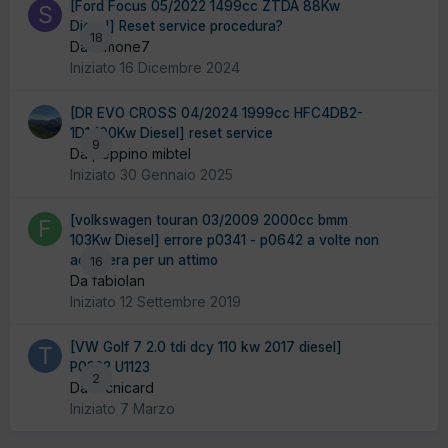
[Ford Focus 05/2022 1499cc ZTDA 88Kw
Diesel] Reset service procedura?
18
Da Simone7
Iniziato
16 Dicembre 2024
[DR EVO CROSS 04/2024 1999cc HFC4DB2-
1D1 100Kw Diesel] reset service
9
Da peppino mibtel
Iniziato
30 Gennaio 2025
[volkswagen touran 03/2009 2000cc bmm
103Kw Diesel] errore p0341 - p0642 a volte non
accellera per un attimo
16
Da fabiolan
Iniziato
12 Settembre 2019
[VW Golf 7 2.0 tdi dcy 110 kw 2017 diesel]
P0322 U1123
2
Da tecnicard
Iniziato
7 Marzo