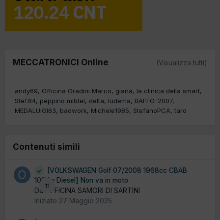
MECCATRONICI Online
(Visualizza tutti)
andy69
Officina Oradini Marco
giana
la clinica della smart
Stef.64
peppino mibtel
delta
ludema
BAFFO-2007
MEDALUIGI63
badwork
Michele1985
StefanoPCA
taro
Contenuti simili
[VOLKSWAGEN Golf 07/2008 1968cc CBAB
103Kw Diesel] Non va in moto
11
Da OFFICINA SAMORI DI SARTINI
Iniziato
27 Maggio 2025