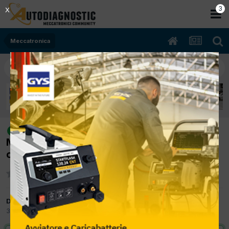
2
X
Meccatronica
[porsche 996 01/1998 3367cc
risolto
M96/01 221Kw Benzina] tappi estremità
camme che vengono sputati fuori
Da O.E,R
3 Gennaio 2013
in
Meccatronica