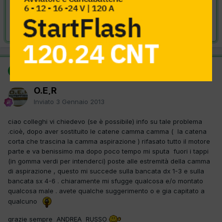
VAI ALLA SOLUZIONE
Risolta da O.E,R,
3 Gennaio 2013
SOLUZIONE
O.E,R
Inviato
3 Gennaio 2013
ciao colleghi vi chiedevo (se è possibile) info su tale problema
.cioè, dopo aver sostituito le catene camma camma ( la catena
corta che trascina la camma aspirazione ) rifasato tutto il motore
parte e va benissimo ma dopo poco tempo mi sputa fuori i tappi
(in gomma verdi per intenderci) poste alle estremità della camma
di aspirazione , questo mi succede sulla bancata dx 1-3 e sulla
bancata sx 4-6 . chiaramente mi sfugge qualcosa e/o montato
qualcosa male . avete qualche suggerimento o e gia capitato a
qualcuno
grazie sempre ANDREA RUSSO