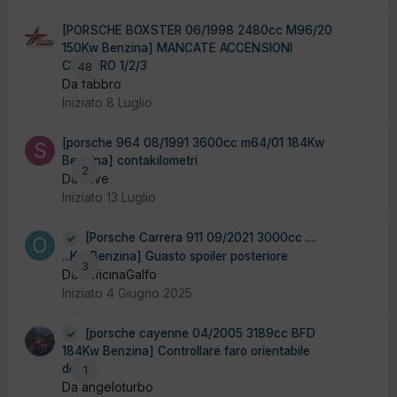
[PORSCHE BOXSTER 06/1998 2480cc M96/20
150Kw Benzina] MANCATE ACCENSIONI
CILINDRO 1/2/3
48
Da fabbro
Iniziato
8 Luglio
[porsche 964 08/1991 3600cc m64/01 184Kw
Benzina] contakilometri
2
Da stive
Iniziato
13 Luglio
[Porsche Carrera 911 09/2021 3000cc ....
...Kw Benzina] Guasto spoiler posteriore
3
Da OfficinaGalfo
Iniziato
4 Giugno 2025
[porsche cayenne 04/2005 3189cc BFD
184Kw Benzina] Controllare faro orientabile
destro
1
Da angeloturbo