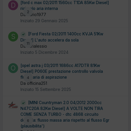
[ford c max 02/2011 1560cc T1DA 85Kw Diesel]
ricircolo aria interna
2
Da dario1977
Iniziato
29 Gennaio 2025
[Ford Fiesta 02/2011 1400cc KVJA 51Kw
Diesel] L'auto accelera da sola
11
Da sarialessio
Iniziato
5 Dicembre 2024
[opel astra j 03/2011 1686cc A17DTR 81Kw
Diesel] P060E prestazione controllo valvola
flusso aria di aspirazione
4
Da officina251
Iniziato
15 Settembre 2025
[MINI Countryman 2.0 04/2012 2000cc
N47C20A 82Kw Diesel] A VOLTE NON TIRA
COME SENZA TURBO - dtc 4868 circuito
dell'aria: flusso massa aria rispetto al flusso Egr
6
(plausibilita')