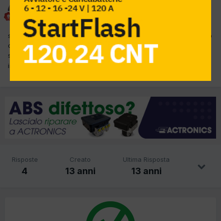
alessandro 3326
Inviato
3 Gennaio 2013
salve ragazzi a questa fiesta non funzionano i comandi del flusso
dell'aria interna, ha il clima elettronico le funzioni le fa e anche
sul display le segna ma l'aria viene solo dalle bocchette centrali
in diagnosi non da' niente e' successo a qualcuno?
Risposte
Creato
Ultima Risposta
4
13 anni
13 anni