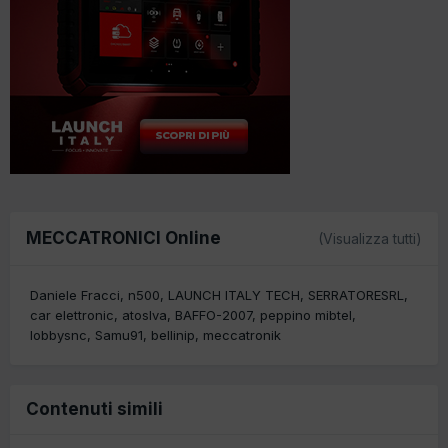
MECCATRONICI Online
(Visualizza tutti)
Daniele Fracci
n500
LAUNCH ITALY TECH
SERRATORESRL
car elettronic
atoslva
BAFFO-2007
peppino mibtel
lobbysnc
Samu91
bellinip
meccatronik
Contenuti simili