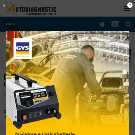
2
X
Clima
[fiesta 03/2011 1400cc hhjd 66Kw Diesel]
non funziona flusso aria interno
Da alessandro 3326
3 Gennaio 2013
in
Clima