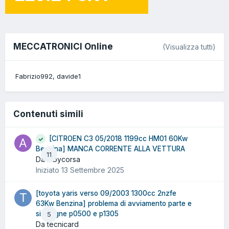
MECCATRONICI Online
(Visualizza tutti)
Fabrizio992
davide1
Contenuti simili
[CITROEN C3 05/2018 1199cc HM01 60Kw
Benzina] MANCA CORRENTE ALLA VETTURA
11
Da albycorsa
Iniziato
13 Settembre 2025
[toyota yaris verso 09/2003 1300cc 2nzfe
63Kw Benzina] problema di avviamento parte e
si spegne p0500 e p1305
5
Da tecnicard