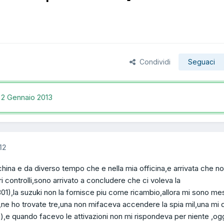
Condividi
Seguaci
,
2 Gennaio 2013
12
china e da diverso tempo che e nella mia officina,e arrivata che n
ri controlli,sono arrivato a concludere che ci voleva la
01),la suzuki non la fornisce piu come ricambio,allora mi sono m
ta,ne ho trovate tre,una non mifaceva accendere la spia mil,una mi 
ni),e quando facevo le attivazioni non mi rispondeva per niente ,og