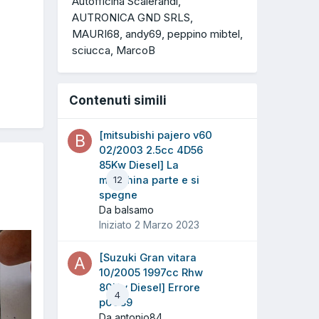
Autofficina Scalerandi
AUTRONICA GND SRLS
MAURI68
andy69
peppino mibtel
sciucca
MarcoB
Contenuti simili
[mitsubishi pajero v60
02/2003 2.5cc 4D56
85Kw Diesel] La
macchina parte e si
12
spegne
Da balsamo
Iniziato
2 Marzo 2023
[Suzuki Gran vitara
10/2005 1997cc Rhw
80Kw Diesel] Errore
4
p0089
Da antonio84