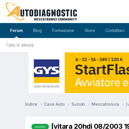
Forum
Blog
Formazione
Store
Contattaci
Tutte le Attività
Indice
Case Auto
Suzuki
Meccatronica
[
[vitara 20hdi 08/2003 
risolto