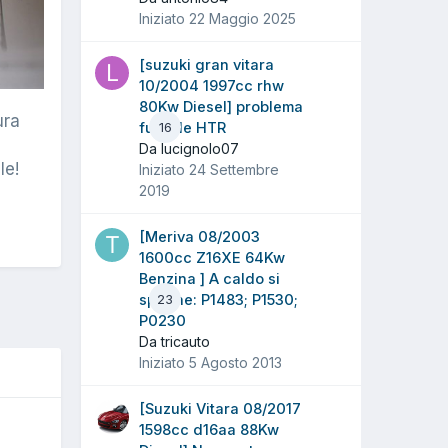
Iniziato
22 Maggio 2025
[suzuki gran vitara
10/2004 1997cc rhw
80Kw Diesel] problema
ura
fusibile HTR
16
Da lucignolo07
le!
Iniziato
24 Settembre
2019
[Meriva 08/2003
1600cc Z16XE 64Kw
Benzina ] A caldo si
spegne: P1483; P1530;
23
P0230
Da tricauto
Iniziato
5 Agosto 2013
[Suzuki Vitara 08/2017
1598cc d16aa 88Kw
O