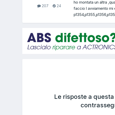
ho montata un altra ,qu
207
24
faccio l avviamento mi 
p1354,p1355,p1356,p1357
Le risposte a quest
contrasseg