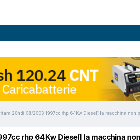
vitara 20hdi 08/2003 1997cc rhp 64Kw Diesel] la macchina non p
1997cc rhp 64Kw Diesel] la macchina no