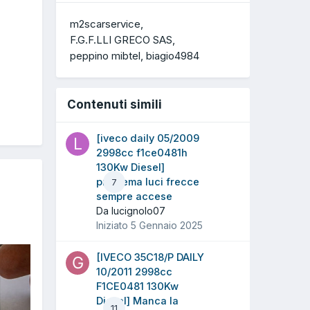
m2scarservice
F.G.F.LLI GRECO SAS
peppino mibtel
biagio4984
Contenuti simili
[iveco daily 05/2009
2998cc f1ce0481h
130Kw Diesel]
problema luci frecce
7
sempre accese
Da lucignolo07
Iniziato
5 Gennaio 2025
[IVECO 35C18/P DAILY
10/2011 2998cc
F1CE0481 130Kw
Diesel] Manca la
11