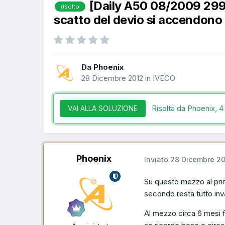
[Daily A50 08/2009 29
risolto
scatto del devio si accendono
Da Phoenix
28 Dicembre 2012
in
IVECO
Risolta da Phoenix,
4
VAI ALLA SOLUZIONE
Phoenix
Inviato
28 Dicembre 2
Su questo mezzo al prim
secondo resta tutto inva
Al mezzo circa 6 mesi f