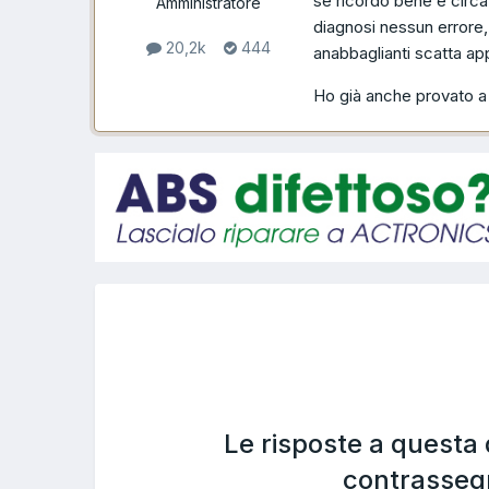
se ricordo bene e circa 
Amministratore
diagnosi nessun errore, a
20,2k
444
anabbaglianti scatta ap
Ho già anche provato a 
Le risposte a questa
contrasseg