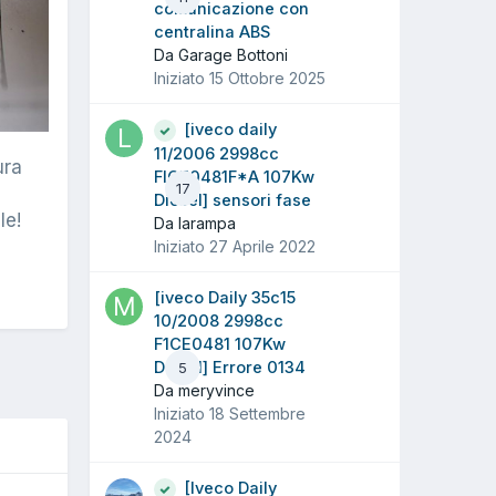
comunicazione con
centralina ABS
Da Garage Bottoni
Iniziato
15 Ottobre 2025
[iveco daily
11/2006 2998cc
ura
FICE0481F*A 107Kw
17
Diesel] sensori fase
le!
Da larampa
Iniziato
27 Aprile 2022
[iveco Daily 35c15
10/2008 2998cc
F1CE0481 107Kw
Diesel] Errore 0134
5
Da meryvince
Iniziato
18 Settembre
2024
[Iveco Daily