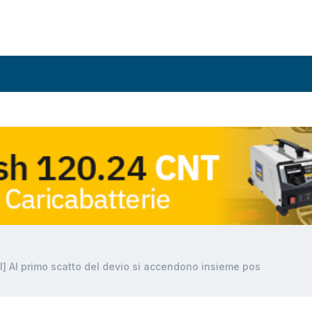
 Al primo scatto del devio si accendono insieme pos