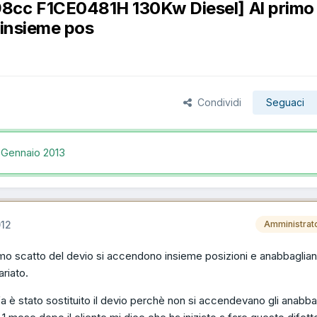
98cc F1CE0481H 130Kw Diesel] Al primo
 insieme pos
Condividi
Seguaci
 Gennaio 2013
012
Amministrat
o scatto del devio si accendono insieme posizioni e anabbagliant
riato.
a è stato sostituito il devio perchè non si accendevano gli anabbag