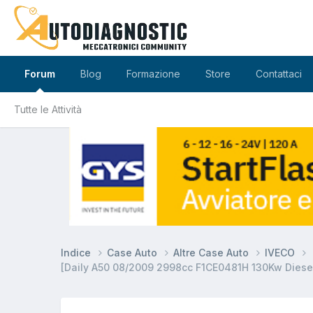
Forum
Blog
Formazione
Store
Contattaci
Tutte le Attività
Indice
Case Auto
Altre Case Auto
IVECO
[Daily A50 08/2009 2998cc F1CE0481H 130Kw Diesel]