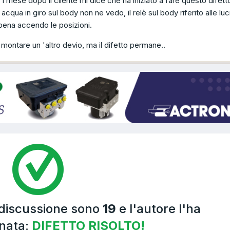
1 mese dopo il cliente mi dice che ha iniziato a fare questo difett
cqua in giro sul body non ne vedo, il relè sul body riferito alle luc
pena accendo le posizioni.
montare un 'altro devio, ma il difetto permane..
 discussione sono
19
e l'autore l'ha
nata:
DIFETTO RISOLTO!