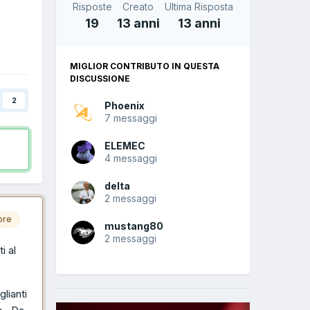
Risposte
Creato
Ultima Risposta
19
13 anni
13 anni
MIGLIOR CONTRIBUTO IN QUESTA
DISCUSSIONE
2
Phoenix
7 messaggi
ELEMEC
4 messaggi
delta
2 messaggi
ore
mustang80
2 messaggi
i al
lianti