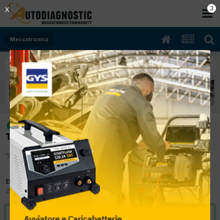
2
X
Meccatronica
[classe A 160 04/2000 1598cc
risolto
166960 Kw Diesel] schema passaggi cinghia
Da officina pepe
27 Dicembre 2012
in
Meccatronica
VAI ALLA SOLUZIONE