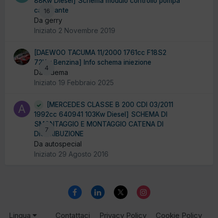
88Kw Diesel] Schema modulo controllo pompa
carburante
16
Da gerry
Iniziato
2 Novembre 2019
[DAEWOO TACUMA 11/2000 1761cc F18S2
72Kw Benzina] Info schema iniezione
4
Da ludema
Iniziato
19 Febbraio 2025
[MERCEDES CLASSE B 200 CDI 03/2011
1992cc 640941 103Kw Diesel] SCHEMA DI
SMONTAGGIO E MONTAGGIO CATENA DI
7
DISTRIBUZIONE
Da autospecial
Iniziato
29 Agosto 2016
Lingua
Contattaci
Privacy Policy
Cookie Policy