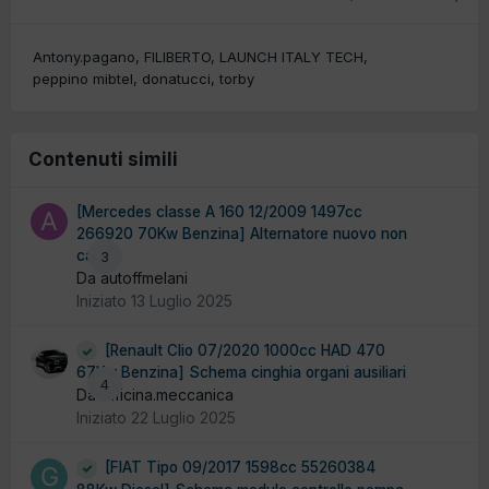
Antony.pagano
FILIBERTO
LAUNCH ITALY TECH
peppino mibtel
donatucci
torby
Contenuti simili
[Mercedes classe A 160 12/2009 1497cc
266920 70Kw Benzina] Alternatore nuovo non
carica
3
Da autoffmelani
Iniziato
13 Luglio 2025
[Renault Clio 07/2020 1000cc HAD 470
67Kw Benzina] Schema cinghia organi ausiliari
4
Da officina.meccanica
Iniziato
22 Luglio 2025
[FIAT Tipo 09/2017 1598cc 55260384