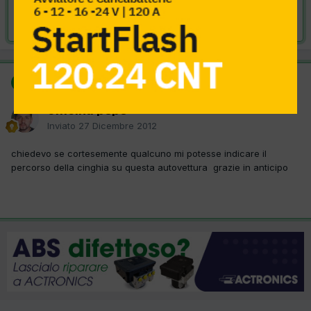
Risolta da officina pepe,
27 Dicembre 2012
SOLUZIONE
officina pepe
Inviato
27 Dicembre 2012
chiedevo se cortesemente qualcuno mi potesse indicare il
percorso della cinghia su questa autovettura grazie in anticipo