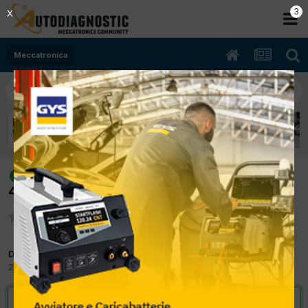
2
X
Meccatronica
[Seicento 04/2007 1.1cc 187a1000
risolto
40Kw Benzina] Avviamento difficoltoso
Da Costantino
22 Dicembre 2012
in
Meccatronica
VAI ALLA SOLUZIONE