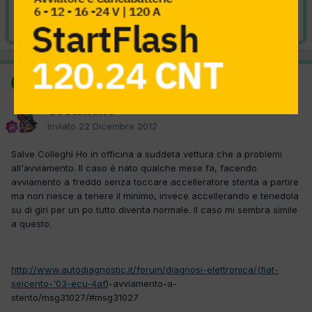
Risolta da Costantino,
22 Dicembre 2012
SOLUZIONE
Costantino
Inviato
22 Dicembre 2012
Salve Colleghi Ho in officina a suddeta vettura che a problemi
all'avviamento. Il caso è nato qualche mese fa, facendo
avviamento a freddo senza toccare accelleratore stenta a partire
ma non riesce a tenere il minimo, invece accellerando e tenedola
su di giri per un po tutto diventa normale. Il caso mi sembra simile
a questo.
http://www.autodiagnostic.it/forum/diagnosi-elettronica/(fiat-
seicento-'03-ecu-4af
)-avviamento-a-
stento/msg31027/#msg31027