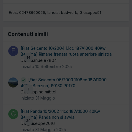
Eros
02478660026
lancia
badwork
Giuseppe91
Contenuti simili
[Fiat Seicento 10/2004 1.1cc 187A1000 40Kw
Benzina] Rimane frenata ruota anteriore sinistra
14
Da emanuele7804
Iniziato
10 Settembre 2025
[Fiat Seicento 06/2003 1108cc 187A1000
40Kw Benzina] P0130 P0170
1
Da peppino mibtel
Iniziato
31 Maggio
[Fiat Panda 10/2002 1.1cc 187A1000 40Kw
Benzina] Panda non si avvia
39
Da giuseppe2016
Iniziato
31 Maggio 2025