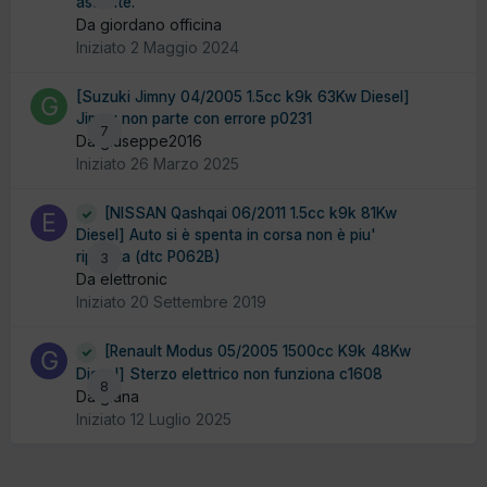
assente.
Da giordano officina
Iniziato
2 Maggio 2024
[Suzuki Jimny 04/2005 1.5cc k9k 63Kw Diesel]
Jimny non parte con errore p0231
7
Da giuseppe2016
Iniziato
26 Marzo 2025
[NISSAN Qashqai 06/2011 1.5cc k9k 81Kw
Diesel] Auto si è spenta in corsa non è piu'
ripartita (dtc P062B)
3
Da elettronic
Iniziato
20 Settembre 2019
[Renault Modus 05/2005 1500cc K9k 48Kw
Diesel] Sterzo elettrico non funziona c1608
8
Da giana
Iniziato
12 Luglio 2025