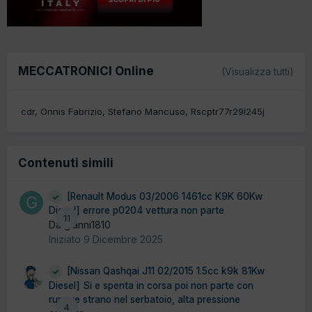
MECCATRONICI Online
(Visualizza tutti)
cdr
Onnis Fabrizio
Stefano Mancuso
Rscptr77r29l245j
Contenuti simili
[Renault Modus 03/2006 1461cc K9K 60Kw
Diesel] errore p0204 vettura non parte
11
Da gianni1810
Iniziato
9 Dicembre 2025
[Nissan Qashqai J11 02/2015 1.5cc k9k 81Kw
Diesel] Si e spenta in corsa poi non parte con
rumore strano nel serbatoio, alta pressione
4