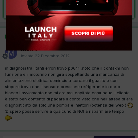
Risolta da malve,
22 Dicembre 2012
SOLUZIONE
malve
Inviato
22 Dicembre 2012
in diagnosi tra i tanti errori trovo p0641 ,noto che il contakm non
funziona e il motorino non gira sospettando una mancanza di
alimentazione elettrica comincio a cercare il guasto e con
stupore trovo che il sensore pressione refrigerante in corto
blocca l'avviamento,non mi era mai capitato comunque il cliente
è stato ben contento di pagare il conto visto che nell'attesa di era
diagnosticato da solo una pompa e iniettori (potenza del web )
:D spero possa servire a qualcuno di NOI a risparmiare tempo