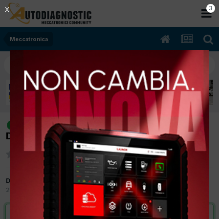
2
X
Meccatronica
[modus 12/2004 1468cc K9K 63Kw
risolto
Diesel] si è spenta in corsa e non parte più
Da malve
22 Dicembre 2012
in
Meccatronica
VAI ALLA SOLUZIONE